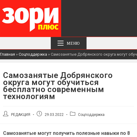
МЕНЮ
Главная
»
Соцподдержка
»
Самозанятые Добрянского округа могут обу
Самозанятые Добрянского
округа могут обучиться
бесплатно современным
технологиям
Автор
Запись
Рубрика
РЕДАКЦИЯ
29.03.2022
Соцподдержка
записи:
опубликована:
записи:
Самозанятые могут получить полезные навыки по 8