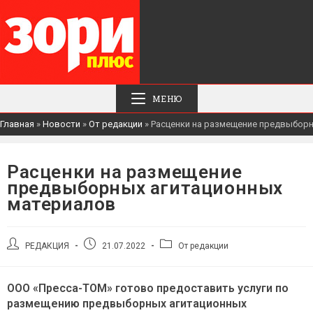
МЕНЮ
Главная
»
Новости
»
От редакции
»
Расценки на размещение предвыбор
Расценки на размещение
предвыборных агитационных
материалов
Автор
Запись
Рубрика
РЕДАКЦИЯ
21.07.2022
От редакции
записи:
опубликована:
записи:
ООО «Пресса-ТОМ» готово предоставить услуги по
размещению предвыборных агитационных