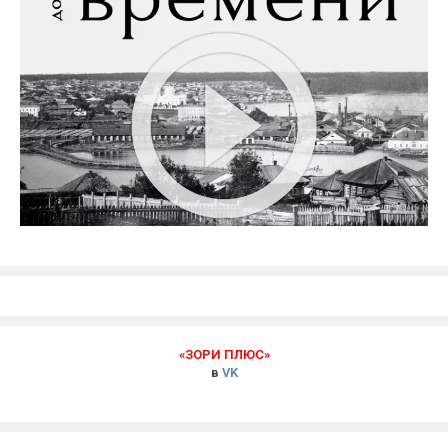
«ЗОРИ ПЛЮС»
в
VK