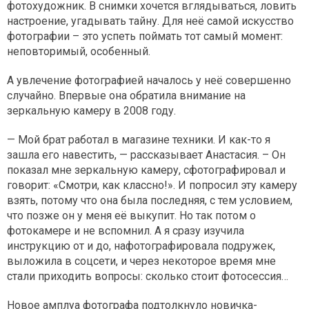
фотохудожник. В снимки хочется вглядываться, ловить
настроение, угадывать тайну. Для неё самой искусство
фотографии – это успеть поймать тот самый момент:
неповторимый, особенный.
А увлечение фотографией началось у неё совершенно
случайно. Впервые она обратила внимание на
зеркальную камеру в 2008 году.
— Мой брат работал в магазине техники. И как-то я
зашла его навестить, — рассказывает Анастасия. – Он
показал мне зеркальную камеру, сфотографировал и
говорит: «Смотри, как классно!». И попросил эту камеру
взять, потому что она была последняя, с тем условием,
что позже он у меня её выкупит. Но так потом о
фотокамере и не вспомнил. А я сразу изучила
инструкцию от и до, нафотографировала подружек,
выложила в соцсети, и через некоторое время мне
стали приходить вопросы: сколько стоит фотосессия…
Новое амплуа фотографа подтолкнуло новичка-