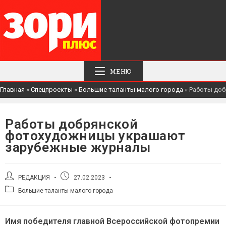
МЕНЮ
Главная
»
Спецпроекты
»
Большие таланты малого города
»
Работы до
Работы добрянской
фотохудожницы украшают
зарубежные журналы
Автор
Запись
РЕДАКЦИЯ
27.02.2023
записи:
опубликована:
Рубрика
Большие таланты малого города
записи:
Имя победителя главной Всероссийской фотопремии