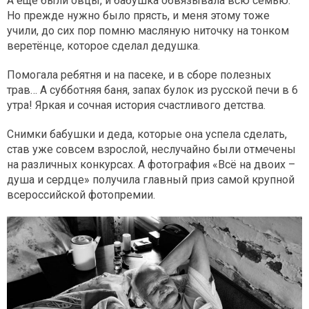
А ещё были овцы, и бабушка обвязывала всю семью.
Но прежде нужно было прясть, и меня этому тоже
учили, до сих пор помню масляную ниточку на тонком
веретёнце, которое сделал дедушка.
Помогала ребятня и на пасеке, и в сборе полезных
трав… А субботняя баня, запах булок из русской печи в 6
утра! Яркая и сочная история счастливого детства.
Снимки бабушки и деда, которые она успела сделать,
став уже совсем взрослой, неслучайно были отмечены
на различных конкурсах. А фотография «Всё на двоих –
душа и сердце» получила главный приз самой крупной
всероссийской фотопремии.