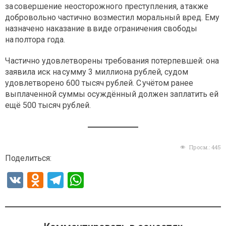
за совершение неосторожного преступления, а также
добровольно частично возместил моральный вред. Ему
назначено наказание в виде ограничения свободы
на полтора года.
Частично удовлетворены требования потерпевшей: она
заявила иск на сумму 3 миллиона руб­лей, судом
удовлетворено 600 тысяч рублей. С учётом ранее
выплаченной суммы осуждённый должен заплатить ей
ещё 500 тысяч рублей.
Просм.:
445
Поделиться:
V
O
T
W
K
d
el
h
n
e
at