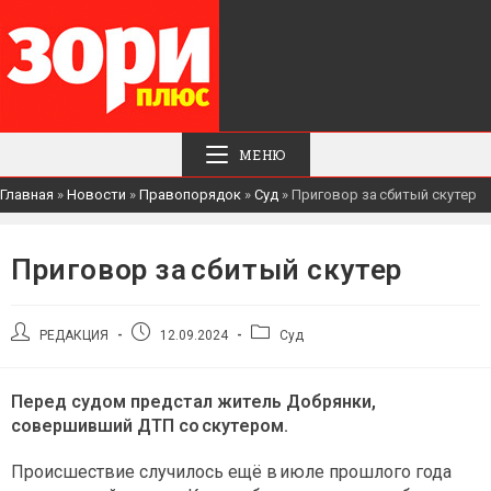
МЕНЮ
Главная
»
Новости
»
Правопорядок
»
Суд
»
Приговор за сбитый скутер
Приговор за сбитый скутер
Автор
Запись
Рубрика
РЕДАКЦИЯ
12.09.2024
Суд
записи:
опубликована:
записи:
Перед судом предстал житель Добрянки,
совершивший ДТП со скутером.
Происшествие случилось ещё в июле прошлого года