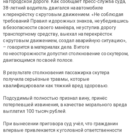
на городской дороге. Как сообщает пресс-служба суда,
38-летний водитель двигался на автомобиле
к перекрёстку с круговым движением. «Не соблюдая
требований Правил и дорожных знаков, не убедившись
в безопасности своего манёвра, не уступив дорогу
транспортному средству, выехал на перекрёсток
с круговым движением, создал аварийную ситуацию»,
– говорится в материалах дела. В итоге
по неосторожности допустил столкновение со скутером,
двигающимся по своей полосе.
В результате столкновения пассажирка скутера
получила серьёзные травмы, которые
квалифицировали как тяжкий вред здоровью.
Подсудимый полностью признал вину, принёс
потерпевшей извинения, в качестве морального вреда
выплатил 100 тысяч рублей.
При вынесении приговора суд учёл, что гражданин
впервые привлекается к уголовной ответственности