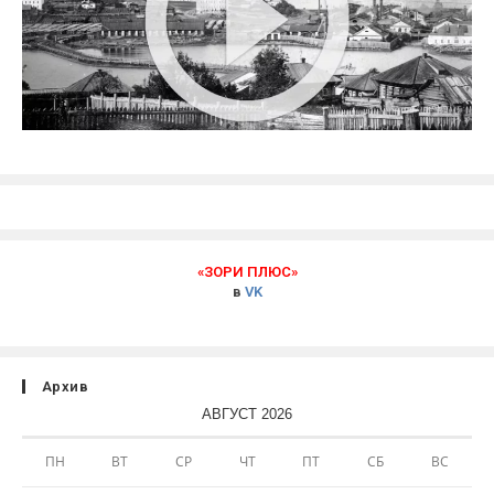
«ЗОРИ ПЛЮС»
в
VK
Архив
АВГУСТ 2026
ПН
ВТ
СР
ЧТ
ПТ
СБ
ВС