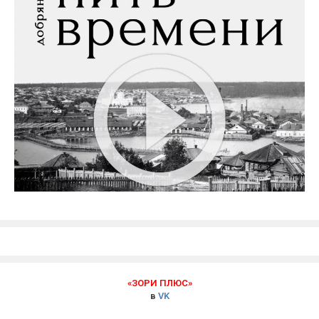
«ЗОРИ ПЛЮС»
в
VK