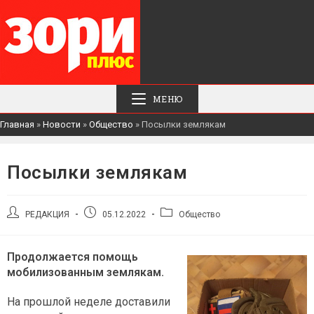
МЕНЮ
Главная
»
Новости
»
Общество
»
Посылки землякам
Посылки землякам
Автор
Запись
Рубрика
РЕДАКЦИЯ
05.12.2022
Общество
записи:
опубликована:
записи:
Продолжается помощь
мобилизованным землякам.
На прошлой неделе доставили