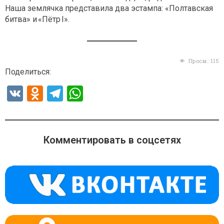
Наша землячка представила два эстампа: «Полтавская
битва» и «Пётр I».
Просм.:
115
Поделиться:
V
O
T
W
K
d
el
h
n
e
at
o
gr
s
Комментировать в соцсетях
kl
a
A
a
m
p
ss
p
ni
ki