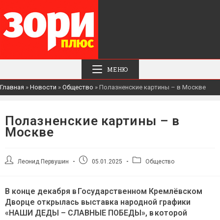
МЕНЮ
Главная
»
Новости
»
Общество
»
Полазненские картины – в Москве
Полазненские картины – в
Москве
Автор
Запись
Рубрика
Леонид Первушин
05.01.2025
Общество
записи:
опубликована:
записи:
В конце декабря в Государственном Кремлёвском
Дворце открылась выставка народной графики
«НАШИ ДЕДЫ – СЛАВНЫЕ ПОБЕДЫ», в которой