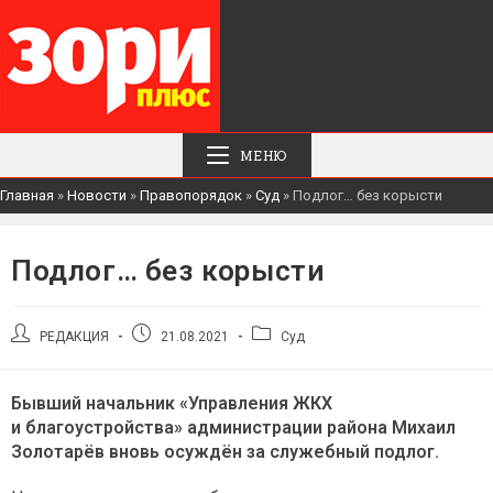
МЕНЮ
Главная
»
Новости
»
Правопорядок
»
Суд
»
Подлог… без корысти
Подлог… без корысти
Автор
Запись
Рубрика
РЕДАКЦИЯ
21.08.2021
Суд
записи:
опубликована:
записи:
Бывший начальник «Управления ЖКХ
и благоустройства» администрации района Михаил
Золотарёв вновь осуждён за служебный подлог.