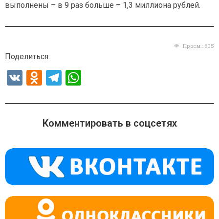
выполнены – в 9 раз больше – 1,3 миллиона рублей.
Просм.:
605
Поделиться:
V
O
T
W
K
d
el
h
n
e
at
o
gr
s
Комментировать в соцсетях
kl
a
A
a
m
p
ss
p
ni
ki