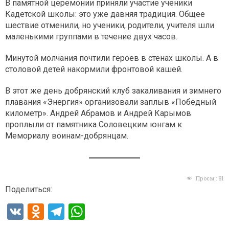
В памятной церемонии приняли участие ученики
Кадетской школы: это уже давняя традиция. Общее
шествие отменили, но ученики, родители, учителя шли
маленькими группами в течение двух часов.
Минутой молчания почтили героев в стенах школы. А в
столовой детей накормили фронтовой кашей.
В этот же день добрянский клуб закаливания и зимнего
плавания «Энергия» организовали заплыв «Победный
километр». Андрей Абрамов и Андрей Карымов
проплыли от памятника Соловецким юнгам к
Мемориалу воинам-добрянцам.
Просм.:
81
Поделиться:
V
O
T
W
K
d
el
h