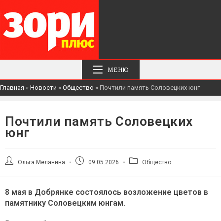
МЕНЮ
Главная
»
Новости
»
Общество
»
Почтили память Соловецких юнг
Почтили память Соловецких
юнг
Автор
Запись
Рубрика
Ольга Меланина
09.05.2026
Общество
записи:
опубликована:
записи:
8 мая в Добрянке состоялось возложение цветов в
памятнику Соловецким юнгам.