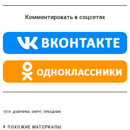
n
e
at
o
gr
s
Комментировать в соцсетях
kl
a
A
a
m
p
ss
p
ni
ki
ТЕГИ:
ДОБРЯНКА
,
ОКРУГ
,
ПРАЗДНИК
ПОХОЖИЕ МАТЕРИАЛЫ: