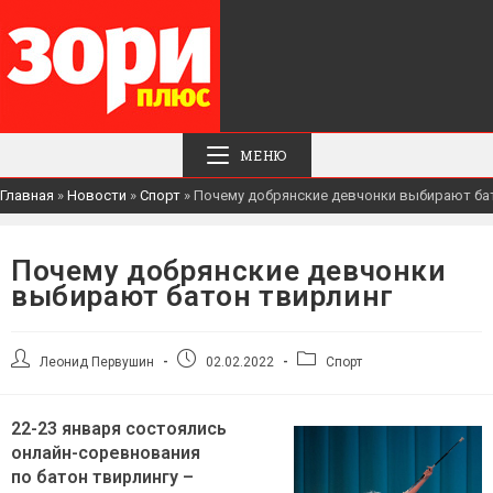
МЕНЮ
Главная
»
Новости
»
Спорт
»
Почему добрянские девчонки выбирают ба
Почему добрянские девчонки
выбирают батон твирлинг
Автор
Запись
Рубрика
Леонид Первушин
02.02.2022
Спорт
записи:
опубликована:
записи:
22-23 января состоялись
онлайн-соревнования
по батон твирлингу –