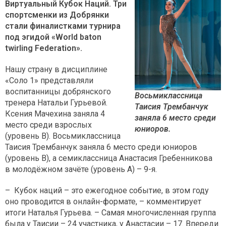
Виртуальный Кубок Наций. Три
спортсменки из Добрянки
стали финалистками турнира
под эгидой «World baton
twirling Federation».
Нашу страну в дисциплине
«Соло 1» представляли
воспитанницы добрянского
Восьмиклассница
тренера Натальи Гурьевой.
Таисия Трембанчук
Ксения Мачехина заняла 4
заняла 6 место среди
место среди взрослых
юниоров.
(уровень В). Восьмиклассница
Таисия Трембанчук заняла 6 место среди юниоров
(уровень В), а семиклассница Анастасия Гребенникова
в молодёжном зачёте (уровень А) – 9-я.
– Кубок наций – это ежегодное событие, в этом году
оно проводится в онлайн-формате, – комментирует
итоги Наталья Гурьева. – Самая многочисленная группа
была у Таисии – 24 участника, у Анастасии – 17. Впереди