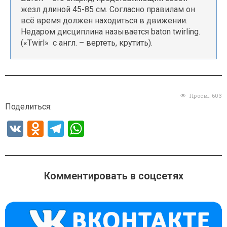
жезл длиной 45-85 см. Согласно правилам он
всё время должен находиться в движении.
Недаром дисциплина называется baton twirling.
(«Twirl» с англ. – вертеть, крутить).
Просм.:
603
Поделиться:
V
O
T
W
K
d
el
h
n
e
at
o
gr
s
Комментировать в соцсетях
kl
a
A
a
m
p
ss
p