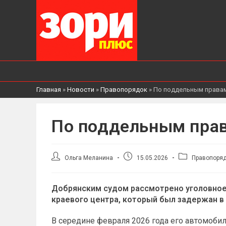
Главная
»
Новости
»
Правопорядок
»
По поддельным правам
По поддельным прав
Автор
Запись
Рубрика
Ольга Меланина
15.05.2026
Правопоря
записи:
опубликована:
записи:
Добрянским судом рассмотрено уголовное 
краевого центра, который был задержан в
В середине февраля 2026 года его автомоби