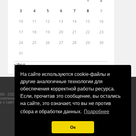
1
2
3
4
5
6
7
8
9
10
11
12
13
14
15
16
17
18
19
20
21
22
23
24
25
26
27
28
29
30
31
« Июл
На сайте используются cookie-файлы и
другие аналогичные технологии для
обеспечения корректной работы ресурса.
06 - 2023 ООО «Пресса-Том».
Если, прочитав это сообщение, вы остались
ональных данных ООО «Пресса-Том».
 с сайта «ЗОРИ ПЛЮС».
на сайте, это означает, что вы не против
сбора и обработки данных.
Подробнее
Ок