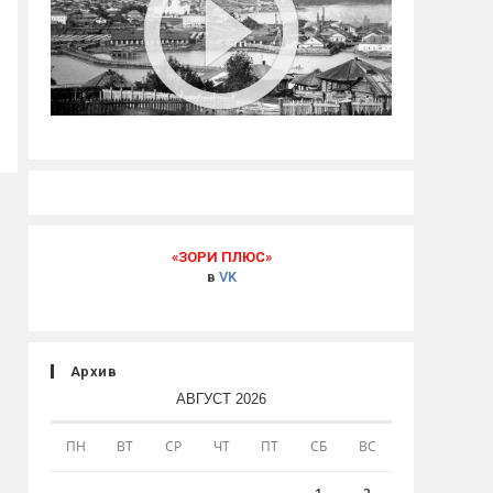
«ЗОРИ ПЛЮС»
в
VK
Архив
АВГУСТ 2026
ПН
ВТ
СР
ЧТ
ПТ
СБ
ВС