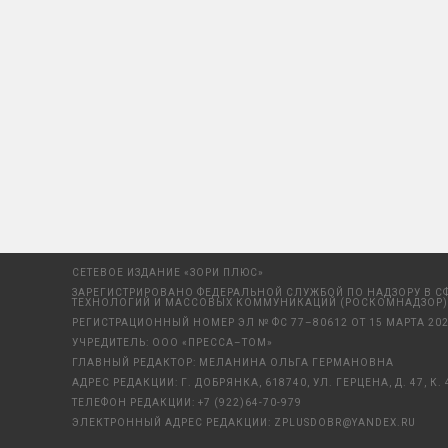
СЕТЕВОЕ ИЗДАНИЕ «ЗОРИ ПЛЮС»
ЗАРЕГИСТРИРОВАНО ФЕДЕРАЛЬНОЙ СЛУЖБОЙ ПО НАДЗОРУ В С
ТЕХНОЛОГИЙ И МАССОВЫХ КОММУНИКАЦИЙ (РОСКОМНАДЗОР)
РЕГИСТРАЦИОННЫЙ НОМЕР ЭЛ № ФС 77–80612 ОТ 15 МАРТА 202
УЧРЕДИТЕЛЬ: ООО «ПРЕССА–ТОМ»
ГЛАВНЫЙ РЕДАКТОР: МЕЛАНИНА ОЛЬГА ГЕРМАНОВНА
АДРЕС РЕДАКЦИИ: Г. ДОБРЯНКА, 618740, УЛ. ГЕРЦЕНА, Д. 47, К. 
ТЕЛЕФОН РЕДАКЦИИ:
+7 (922)64-70-979
ЭЛЕКТРОННЫЙ АДРЕС РЕДАКЦИИ:
ZPLUSDOBR@YANDEX.RU