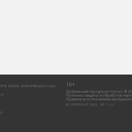
16+
ФЕРЕ СВЯЗИ, ИНФОРМАЦИОННЫХ
Добрянский городской портал. © 20
Политика защиты и обработки перс
1Г.
Правила использования материалов
D1ed
© COPYRIGHT 2025 · BY
43