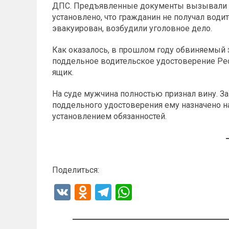
ДПС. Предъявленные документы вызывали у 
установлено, что гражданин не получал води
эвакуирован, возбудили уголовное дело.
Как оказалось, в прошлом году обвиняемый з
поддельное водительское удостоверение Ре
ящик.
На суде мужчина полностью признал вину. З
поддельного удостоверения ему назначено н
установлением обязанностей.
Поделиться:
V
O
T
W
K
d
el
h
n
e
at