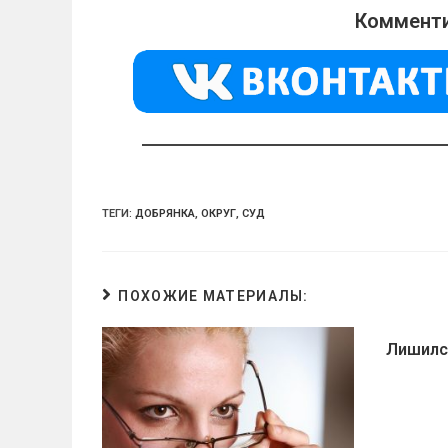
o
gr
s
Комменти
kl
a
A
a
m
p
ss
p
ni
ki
ТЕГИ:
ДОБРЯНКА
,
ОКРУГ
,
СУД
ПОХОЖИЕ МАТЕРИАЛЫ:
Лишилс