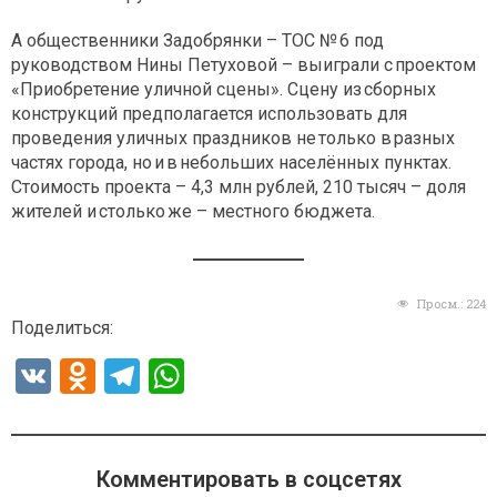
А общественники Задобрянки – ТОС № 6 под
руководством Нины Петуховой – выиграли с проектом
«Приобретение уличной сцены». Сцену из сборных
конструкций предполагается использовать для
проведения уличных праздников не только в разных
частях города, но и в небольших населённых пунктах.
Стоимость проекта – 4,3 млн рублей, 210 тысяч – доля
жителей и столько же – местного бюджета.
Просм.:
224
Поделиться:
V
O
T
W
K
d
el
h
n
e
at
o
gr
s
Комментировать в соцсетях