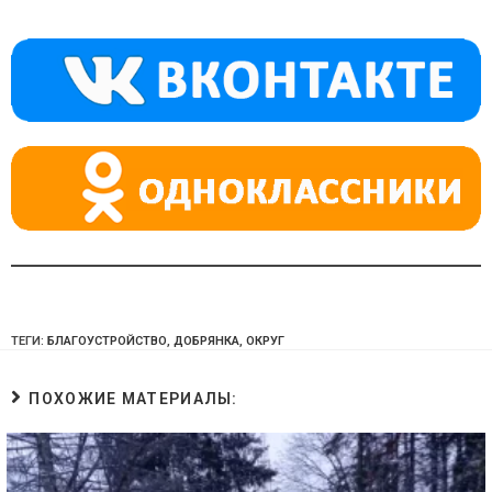
kl
a
A
a
m
p
ss
p
ni
ki
ТЕГИ:
БЛАГОУСТРОЙСТВО
,
ДОБРЯНКА
,
ОКРУГ
ПОХОЖИЕ МАТЕРИАЛЫ: