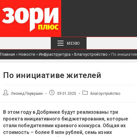
МЕНЮ
Главная
»
Новости
»
Инфраструктура
»
Благоустройство
»
По инициатив
По инициативе жителей
Автор
Запись
Рубрика
Леонид Первушин
09.01.2025
Благоустройство
записи:
опубликована:
записи:
В этом году в Добрянке будут реализованы три
проекта инициативного бюджетирования, которые
стали победителями краевого конкурса. Общая их
стоимость – более 8 млн рублей, семь из них