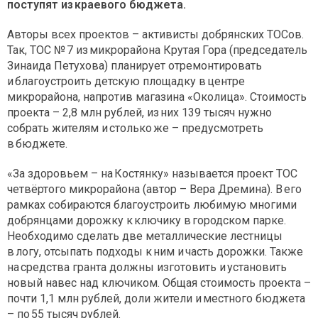
поступят из краевого бюджета.
Авторы всех проектов – активисты добрянских ТОСов.
Так, ТОС № 7 из микрорайона Крутая Гора (председатель
Зинаида Петухова) планирует отремонтировать
и благоустроить детскую площадку в центре
микрорайона, напротив магазина «Околица». Стоимость
проекта – 2,8 млн рублей, из них 139 тысяч нужно
собрать жителям и столько же – предусмотреть
в бюджете.
«За здоровьем – на Костянку» называется проект ТОС
четвёртого микрорайона (автор – Вера Дремина). В его
рамках собираются благоустроить любимую многими
добрянцами дорожку к ключику в городском парке.
Необходимо сделать две металлические лестницы
в логу, отсыпать подходы к ним и часть дорожки. Также
на средства гранта должны изготовить и установить
новый навес над ключиком. Общая стоимость проекта –
почти 1,1 млн рублей, доли жители и местного бюджета
– по 55 тысяч рублей.