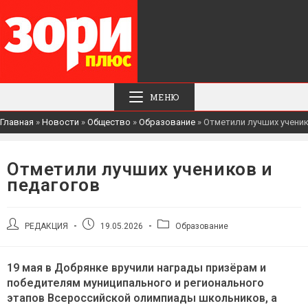
МЕНЮ
Главная
»
Новости
»
Общество
»
Образование
»
Отметили лучших ученик
Отметили лучших учеников и
педагогов
Автор
Запись
Рубрика
РЕДАКЦИЯ
19.05.2026
Образование
записи:
опубликована:
записи:
19 мая в Добрянке вручили награды призёрам и
победителям муниципального и регионального
этапов Всероссийской олимпиады школьников, а