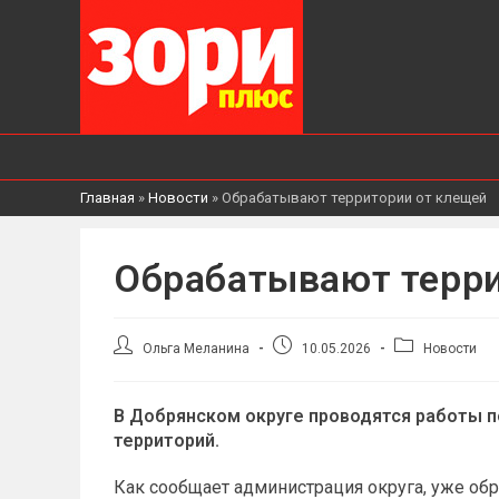
Главная
»
Новости
»
Обрабатывают территории от клещей
Обрабатывают терри
Автор
Запись
Рубрика
Ольга Меланина
10.05.2026
Новости
записи:
опубликована:
записи:
В Добрянском округе проводятся работы 
территорий.
Как сообщает администрация округа, уже об