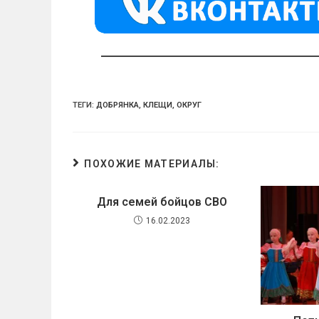
a
m
p
ss
p
ni
ki
ТЕГИ:
ДОБРЯНКА
,
КЛЕЩИ
,
ОКРУГ
ПОХОЖИЕ МАТЕРИАЛЫ:
Для семей бойцов СВО
16.02.2023