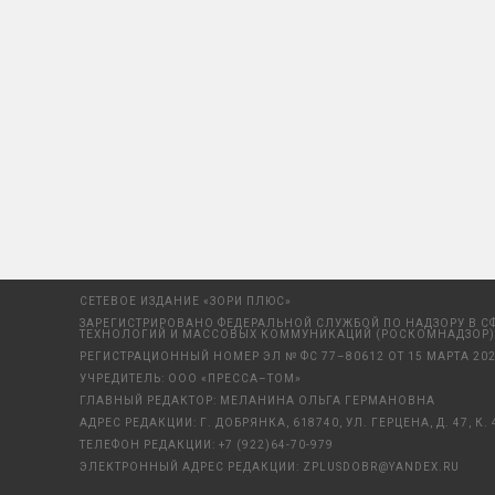
СЕТЕВОЕ ИЗДАНИЕ «ЗОРИ ПЛЮС»
ЗАРЕГИСТРИРОВАНО ФЕДЕРАЛЬНОЙ СЛУЖБОЙ ПО НАДЗОРУ В С
ТЕХНОЛОГИЙ И МАССОВЫХ КОММУНИКАЦИЙ (РОСКОМНАДЗОР)
РЕГИСТРАЦИОННЫЙ НОМЕР ЭЛ № ФС 77–80612 ОТ 15 МАРТА 202
УЧРЕДИТЕЛЬ: ООО «ПРЕССА–ТОМ»
ГЛАВНЫЙ РЕДАКТОР: МЕЛАНИНА ОЛЬГА ГЕРМАНОВНА
АДРЕС РЕДАКЦИИ: Г. ДОБРЯНКА, 618740, УЛ. ГЕРЦЕНА, Д. 47, К. 
ТЕЛЕФОН РЕДАКЦИИ:
+7 (922)64-70-979
ЭЛЕКТРОННЫЙ АДРЕС РЕДАКЦИИ:
ZPLUSDOBR@YANDEX.RU