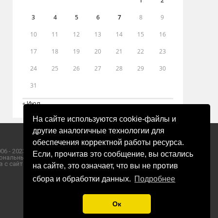
1
2
3
4
5
6
7
8
9
10
11
12
13
14
15
16
17
18
19
20
21
22
23
24
25
26
27
28
29
30
31
« Июл
На сайте используются cookie-файлы и
другие аналогичные технологии для
обеспечения корректной работы ресурса.
06 - 2023 ООО «Пресса-Том».
Если, прочитав это сообщение, вы остались
ональных данных ООО «Пресса-Том».
 с сайта «ЗОРИ ПЛЮС».
на сайте, это означает, что вы не против
сбора и обработки данных.
Подробнее
Ок