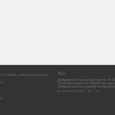
16+
ФЕРЕ СВЯЗИ, ИНФОРМАЦИОННЫХ
Добрянский городской портал. © 20
Политика защиты и обработки перс
1Г.
Правила использования материалов
D1ed
© COPYRIGHT 2025 · BY
43