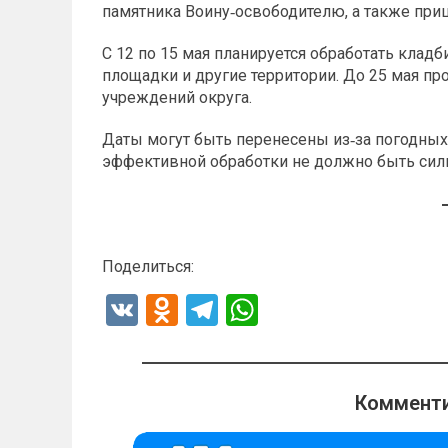
памятника Воину‑освободителю, а также при
С 12 по 15 мая планируется обработать кладб
площадки и другие территории. До 25 мая пр
учреждений округа.
Даты могут быть перенесены из‑за погодных 
эффективной обработки не должно быть силь
Поделиться:
V
O
T
W
K
d
el
h
n
e
at
o
gr
s
Комменти
kl
a
A