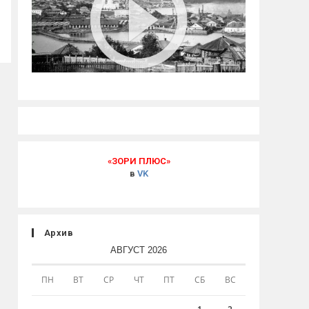
«ЗОРИ ПЛЮС»
в
VK
Архив
АВГУСТ 2026
ПН
ВТ
СР
ЧТ
ПТ
СБ
ВС