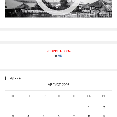
«ЗОРИ ПЛЮС»
в
VK
Архив
АВГУСТ 2026
ПН
ВТ
СР
ЧТ
ПТ
СБ
ВС
1
2
3
4
5
6
7
8
9