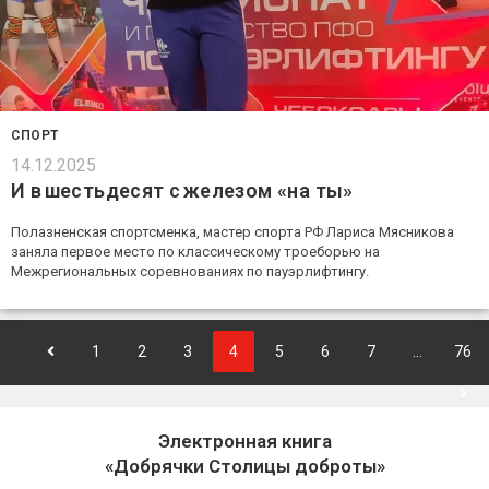
СПОРТ
14.12.2025
И в шестьдесят с железом «на ты»
Полазненская спортсменка, мастер спорта РФ Лариса Мясникова
заняла первое место по классическому троеборью на
Межрегиональных соревнованиях по пауэрлифтингу.
1
2
3
4
5
6
7
…
76
Электронная книга
«Добрячки Столицы доброты»