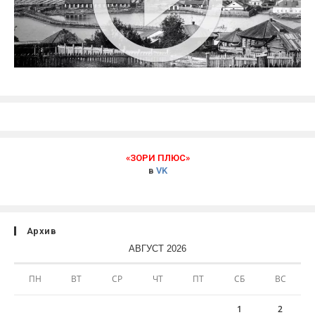
«ЗОРИ ПЛЮС»
в
VK
Архив
АВГУСТ 2026
ПН
ВТ
СР
ЧТ
ПТ
СБ
ВС
1
2