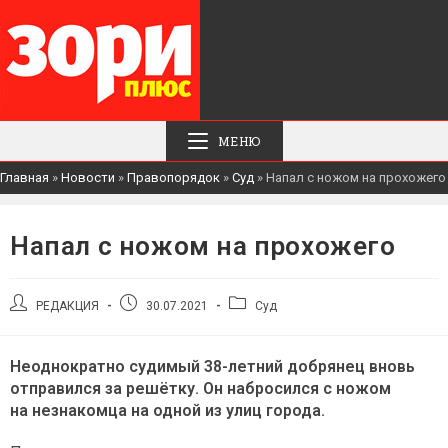
МЕНЮ
Главная
»
Новости
»
Правопорядок
»
Суд
»
Напал с ножом на прохожего
Напал с ножом на прохожего
Автор
Запись
Рубрика
РЕДАКЦИЯ
30.07.2021
Суд
записи:
опубликована:
записи:
Неоднократно судимый 38-летний добрянец вновь
отправился за решётку. Он набросился с ножом
на незнакомца на одной из улиц города.