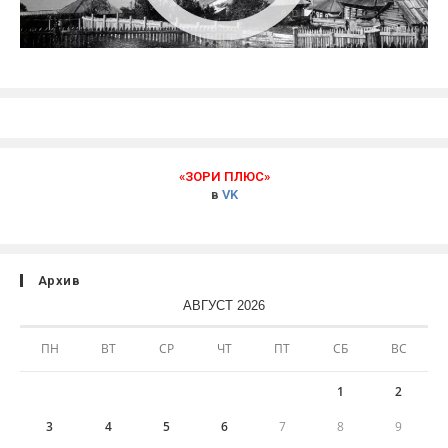
«ЗОРИ ПЛЮС»
в
VK
Архив
АВГУСТ 2026
ПН
ВТ
СР
ЧТ
ПТ
СБ
ВС
1
2
3
4
5
6
7
8
9