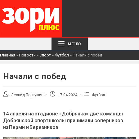
МЕНЮ
Главная
»
Новости
»
Спорт
»
Футбол
»
Начали с побед
Начали с побед
Автор
Запись
Рубрика
Леонид Первушин
17.04.2024
Футбол
записи:
опубликована:
записи:
14 апреля на стадионе «Добрянка» две команды
Добрянской спортшколы принимали соперников
из Перми и Березников.