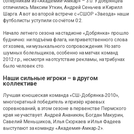
соперникам из «Академии-Амкар» – 3:0. У добрянцев
отличились Максим Уткин, Андрей Сеньчев и Кирилл
Шарга. А вот во второй встрече с «СШОР «Звезда» наши
футболисты уступили со счётом 0:2.
Начало летнего сезона на стадионе «Добрянка» прошло
буднично: ни подъёма флага, ни приветственного слова
от хозяев, ни музыкального сопровождения. Но зато
шумных болельщиков, особенно на матчах команд
2012 г.р., несмотря на отсутствие рекламы, на трибунах
было человек сто.
Наши сильные игроки – в другом
коллективе
Лучшая юношеская команда «СШ-Добрянка‑2010»,
многократный победитель и призёр краевых
соревнований, в этом сезоне в первенстве Пермского
края не участвует. Андрей Ананикян, Богдан Макурин,
Савелий Меньшиков, Илья Сюркаев и Илья Фадеев
выступают за команду «Академия-Амкар‑2».