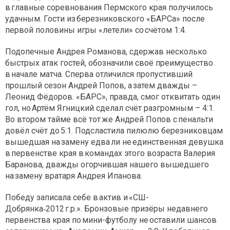
в главные соревнования Пермского края получилось
удачным. Гости из березниковского «БАРСа» после
первой половины игры «летели» со счётом 1:4.
Подопечные Андрея Романова, сдержав несколько
быстрых атак гостей, обозначили своё преимущество
в начале матча. Сперва отличился пропустивший
прошлый сезон Андрей Попов, а затем дважды –
Леонид Фёдоров. «БАРС», правда, смог отквитать один
гол, но Артём Ягницкий сделал счёт разгромным – 4:1.
Во втором тайме всё тот же Андрей Попов с пенальти
довёл счёт до 5:1. Подсластила пилюлю березниковцам
вышедшая на замену едва ли не единственная девушка
в первенстве края в командах этого возраста Валерия
Баранова, дважды огорчившая нашего вышедшего
на замену вратаря Андрея Ипанова.
Победу записала себе в актив и «СШ-
Добрянка‑2012 г.р.». Бронзовые призёры недавнего
первенства края по мини-футболу не оставили шансов