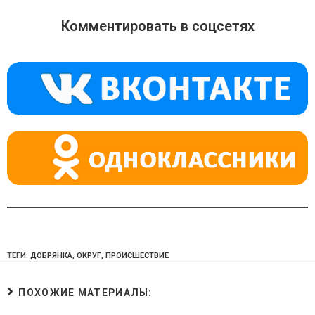
n
e
at
o
gr
s
Комментировать в соцсетях
kl
a
A
a
m
p
ss
p
ni
ki
ТЕГИ:
ДОБРЯНКА
,
ОКРУГ
,
ПРОИСШЕСТВИЕ
ПОХОЖИЕ МАТЕРИАЛЫ: