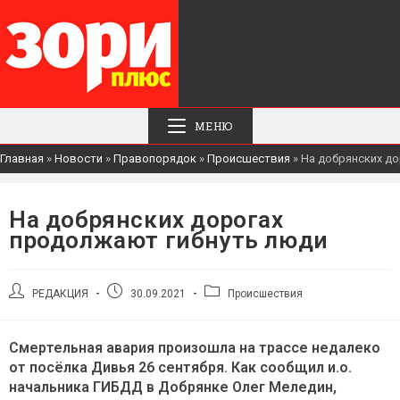
МЕНЮ
Главная
»
Новости
»
Правопорядок
»
Происшествия
»
На добрянских д
На добрянских дорогах
продолжают гибнуть люди
Автор
Запись
Рубрика
РЕДАКЦИЯ
30.09.2021
Происшествия
записи:
опубликована:
записи:
Смертельная авария произошла на трассе недалеко
от посёлка Дивья 26 сентября. Как сообщил и.о.
начальника ГИБДД в Добрянке Олег Меледин,