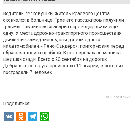
Водитель легковушки, житель краевого центра,
скончался в больнице. Трое его пассажиров получили
травмы. Случившаяся авария спровоцировала ещё
одну. У места дорожно-транспортного происшествия
движение замедлилось, и водитель одного
из автомобилей, «Рено-Сандеро», притормозил перед
образовавшейся пробкой. В него врезалась машина,
шедшая сзади. Всего с 20 сентября на дорогах
Добрянского округа произошло 11 аварий, в которых
пострадали 7 человек.
Просм.:
728
Поделиться:
V
O
T
W
K
d
el
h