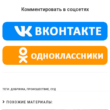
n
e
at
o
gr
s
Комментировать в соцсетях
kl
a
A
a
m
p
ss
p
ni
ki
ТЕГИ:
ДОБРЯНКА
,
ПРОИСШЕСТВИЕ
,
СУД
ПОХОЖИЕ МАТЕРИАЛЫ: