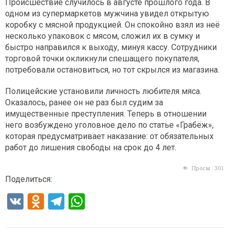
Происшествие случилось в августе прошлого года. В
одном из супермаркетов мужчина увидел открытую
коробку с мясной продукцией. Он спокойно взял из неё
несколько упаковок с мясом, сложил их в сумку и
быстро направился к выходу, минуя кассу. Сотрудники
торговой точки окликнули спешащего покупателя,
потребовали остановиться, но тот скрылся из магазина.
Полицейские установили личность любителя мяса.
Оказалось, ранее он не раз был судим за
имущественные преступления. Теперь в отношении
него возбуждено уголовное дело по статье «Грабёж»,
которая предусматривает наказание: от обязательных
работ до лишения свободы на срок до 4 лет.
Просм.:
301
Поделиться:
V
O
T
W
K
d
el
h