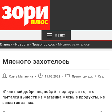
МЕНЮ
Главная
»
Новости
»
Правопорядок
»
Мясного захотелось
Мясного захотелось
Автор
Запись
Рубрика
Ольга Меланина
11.02.2023
Правопорядок
/
Суд
записи:
опубликована:
записи:
41-летний добрянец пойдёт под суд за то, что
пытался вынести из магазина мясные продукты, не
заплатив за них.