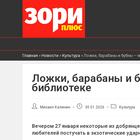
Главная
»
Новости
»
Культура
»
Ложки, барабаны и бубны — 
Ложки, барабаны и 
библиотеке
Автор
Запись
Рубрика
Михаил Калинин
30.01.2026
Культура
записи:
опубликована:
записи:
Вечером 27 января некоторые из добрянцев
любителей постучать в экзотические удар