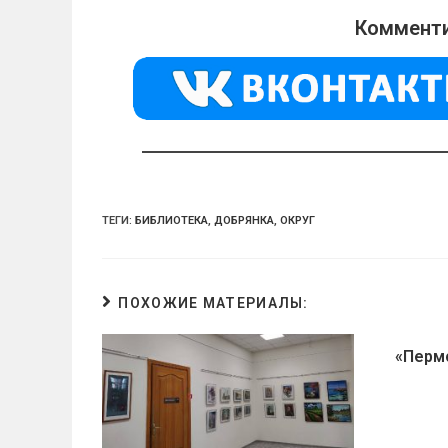
o
gr
s
Комменти
kl
a
A
a
m
p
ss
p
ni
ki
ТЕГИ:
БИБЛИОТЕКА
,
ДОБРЯНКА
,
ОКРУГ
ПОХОЖИЕ МАТЕРИАЛЫ:
«Перм