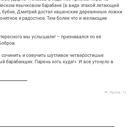
ческом язычковом барабане (в виде этакой летающей
ы, бубне, Дмитрий достал нашенские деревянные ложки
понятное и радостное. Тем более что и желающие
интересного мы услышали! – признавался по её
Бобров.
 сочинить и озвучить шутливое четверостишье:
й барабанщик. Парень хоть куда!». И всё утонуло в
Просм.:
71