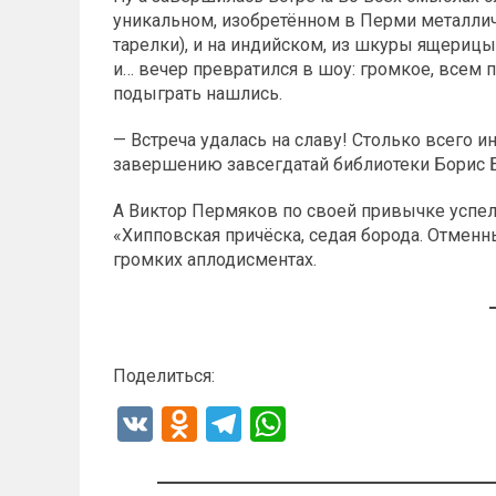
уникальном, изобретённом в Перми металли
тарелки), и на индийском, из шкуры ящериц
и… вечер превратился в шоу: громкое, всем 
подыграть нашлись.
— Встреча удалась на славу! Столько всего 
завершению завсегдатай библиотеки Борис 
А Виктор Пермяков по своей привычке успел
«Хипповская причёска, седая борода. Отменны
громких аплодисментах.
Поделиться:
V
O
T
W
K
d
el
h
n
e
at