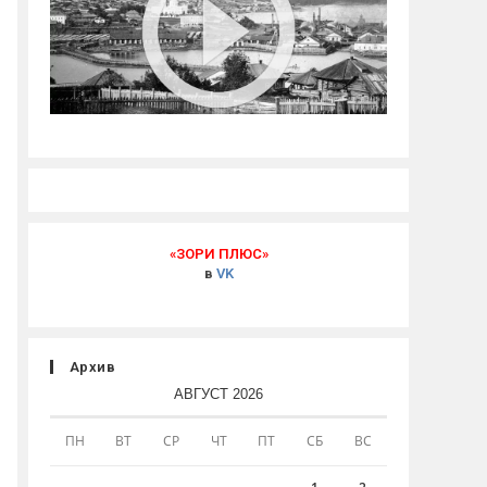
«ЗОРИ ПЛЮС»
в
VK
Архив
АВГУСТ 2026
ПН
ВТ
СР
ЧТ
ПТ
СБ
ВС