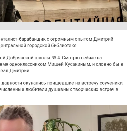
ументалист-барабанщик с огромным опытом Дмитрий
Центральной городской библиотеке.
ной Добрянской школы № 4. Смотрю сейчас на
время одноклассником Мишей Кусакиным, и словно бы в
ывал Дмитрий.
й давности окунались пришедшие на встречу соученики,
очисленные любители душевных творческих встреч в