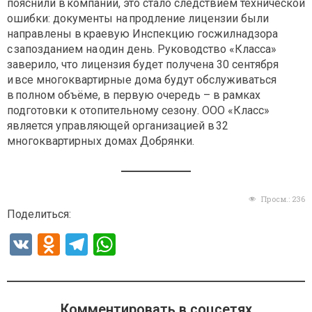
пояснили в компании, это стало следствием технической
ошибки: документы на продление лицензии были
направлены в краевую Инспекцию госжилнадзора
с запозданием на один день. Руководство «Класса»
заверило, что лицензия будет получена 30 сентября
и все многоквартирные дома будут обслуживаться
в полном объёме, в первую очередь – в рамках
подготовки к отопительному сезону. ООО «Класс»
является управляющей организацией в 32
многоквартирных домах Добрянки.
Просм.:
236
Поделиться:
V
O
T
W
K
d
el
h
n
e
at
o
gr
s
Комментировать в соцсетях