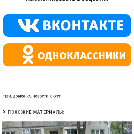
kl
a
A
a
m
p
ss
p
ni
ki
ТЕГИ:
ДОБРЯНКА
,
НОВОСТИ
,
ОКРУГ
ПОХОЖИЕ МАТЕРИАЛЫ: