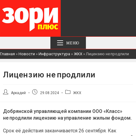
МЕНЮ
Главная
»
Новости
»
Инфраструктура
»
ЖКХ
»
Лицензию не продлили
Лицензию не продлили
Автор
Запись
Рубрика
Аркадий
29.08.2024
ЖКХ
записи:
опубликована:
записи:
Добрянской управляющей компании ООО «Класс»
не продлили лицензию на управление жилым фондом.
Срок её действия заканчивается 26 сентября. Как