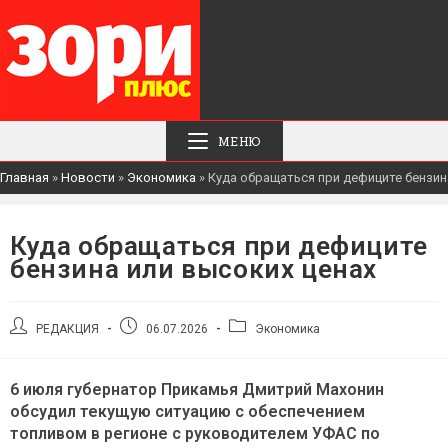
МЕНЮ
Главная
»
Новости
»
Экономика
»
Куда обращаться при дефиците бензин
Куда обращаться при дефиците
бензина или высоких ценах
Автор
Запись
Рубрика
РЕДАКЦИЯ
06.07.2026
Экономика
записи:
опубликована:
записи:
6 июля губернатор Прикамья Дмитрий Махонин
обсудил текущую ситуацию с обеспечением
топливом в регионе с руководителем УФАС по