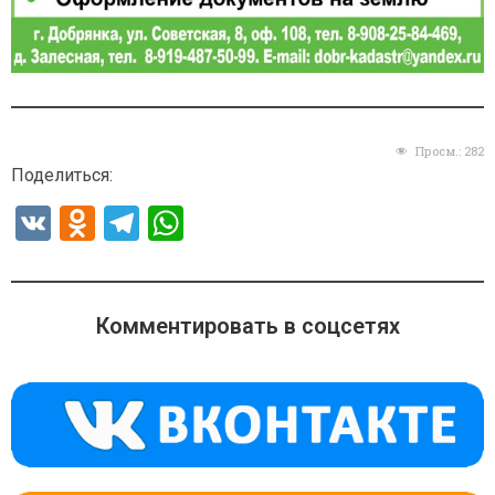
Просм.:
282
Поделиться:
V
O
T
W
K
d
el
h
n
e
at
o
gr
s
Комментировать в соцсетях
kl
a
A
a
m
p
ss
p
ni