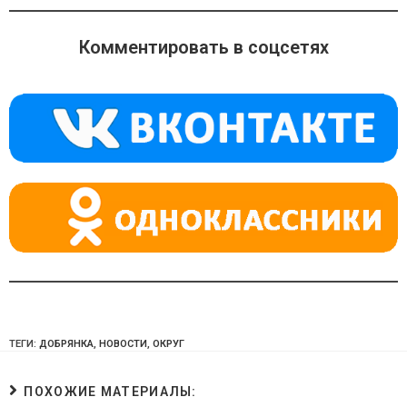
n
e
at
o
gr
s
Комментировать в соцсетях
kl
a
A
a
m
p
ss
p
ni
ki
ТЕГИ:
ДОБРЯНКА
,
НОВОСТИ
,
ОКРУГ
ПОХОЖИЕ МАТЕРИАЛЫ: