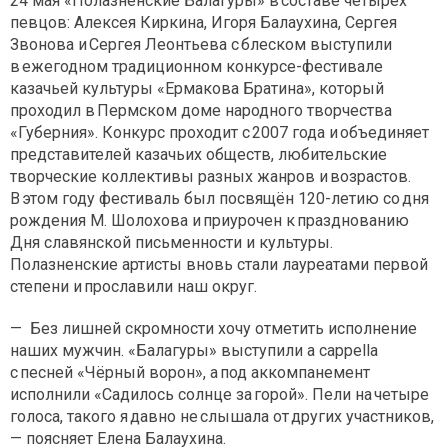
24 мая «Полазненские Балагуры» в составе четырёх
певцов: Алексея Киркина, Игоря Балаухина, Сергея
Звонова и Сергея Леонтьева с блеском выступили
в ежегодном традиционном конкурсе-фестивале
казачьей культуры «Ермакова Братина», который
проходил в Пермском доме народного творчества
«Губерния». Конкурс проходит с 2007 года и объединяет
представителей казачьих обществ, любительские
творческие коллективы разных жанров и возрастов.
В этом году фестиваль был посвящён 120-летию со дня
рождения М. Шолохова и приурочен к празднованию
Дня славянской письменности и культуры.
Полазненские артисты вновь стали лауреатами первой
степени и прославили наш округ.
— Без лишней скромности хочу отметить исполнение
наших мужчин. «Балагуры» выступили a cappella
с песней «Чёрный ворон», а под аккомпанемент
исполнили «Садилось солнце за горой». Пели на четыре
голоса, такого я давно не слышала от других участников,
— поясняет Елена Балаухина.