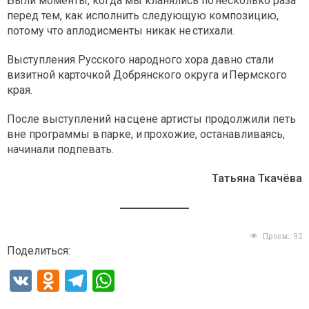
Были моменты, когда мы кланялись по несколько раза
перед тем, как исполнить следующую композицию,
потому что аплодисменты никак не стихали.
Выступления Русского народного хора давно стали
визитной карточкой Добрянского округа и Пермского
края.
После выступлений на сцене артисты продолжили петь
вне программы в парке, и прохожие, останавливаясь,
начинали подпевать.
Татьяна Ткачёва
Просм.:
92
Поделиться:
V
O
T
W
K
d
el
h