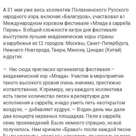
А 31 мая уже весь коллектив Полазненского Русского
народного хора, включая «Балагуров», участвовал в I
Международном хоровом фестивале «Млада a cappella
Пермь». В общей сложности за три дня фестиваля
выступили лучшие академические хоры страны
и зарубежья из 12 городов: Москвы, Санкт-Петербурга,
Нижнего Новгорода, Твери, Минска, Циндао (Китай)
и других.
— Нас сюда пригласил организатор фестиваля –
академический хор «Млада». Участие в мероприятии
такого высокого уровня очень значимо, престижно
и ответственно. К примеру, не у каждого коллектива
есть такое количество песен в репертуаре для
исполнения a cappella, и надо уметь петь на открытом
воздухе, — добавляет худрук. — В один день мы дали
два концерта на разных площадках. Пели a cappella
семь произведений. Было немного страшно, но всё
получилось. Нам кричали «Браво!» после каждой песни.