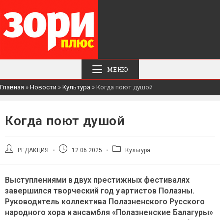
МЕНЮ
Главная
»
Новости
»
Культура
»
Когда поют душой
Когда поют душой
Автор
Запись
Рубрика
РЕДАКЦИЯ
12.06.2025
Культура
записи:
опубликована:
записи:
Выступлениями в двух престижных фестивалях
завершился творческий год у артистов Полазны.
Руководитель коллектива Полазненского Русского
народного хора и ансамбля «Полазненские Балагуры»