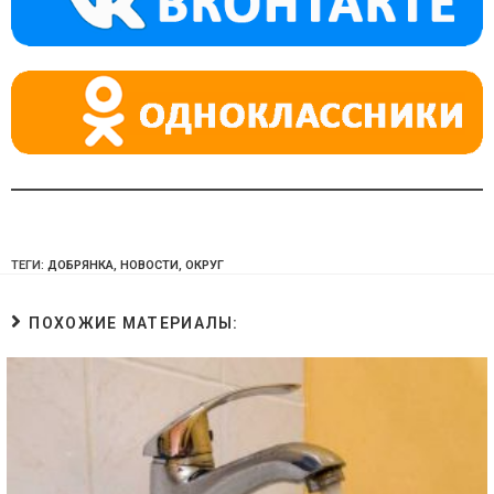
ss
p
ni
ki
ТЕГИ:
ДОБРЯНКА
,
НОВОСТИ
,
ОКРУГ
ПОХОЖИЕ МАТЕРИАЛЫ: