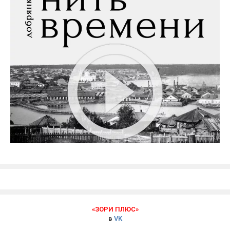
«ЗОРИ ПЛЮС»
в
VK