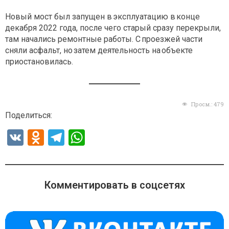
Новый мост был запущен в эксплуатацию в конце
декабря 2022 года, после чего старый сразу перекрыли,
там начались ремонтные работы. С проезжей части
сняли асфальт, но затем деятельность на объекте
приостановилась.
Просм.:
479
Поделиться:
V
O
T
W
K
d
el
h
n
e
at
o
gr
s
Комментировать в соцсетях
kl
a
A
a
m
p