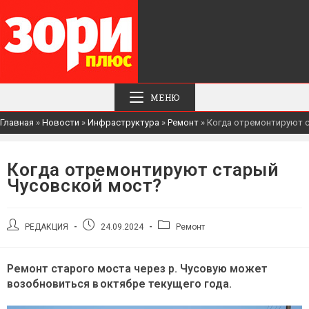
МЕНЮ
Главная
»
Новости
»
Инфраструктура
»
Ремонт
»
Когда отремонтируют 
Когда отремонтируют старый
Чусовской мост?
Автор
Запись
Рубрика
РЕДАКЦИЯ
24.09.2024
Ремонт
записи:
опубликована:
записи:
Ремонт старого моста через р. Чусовую может
возобновиться в октябре текущего года.