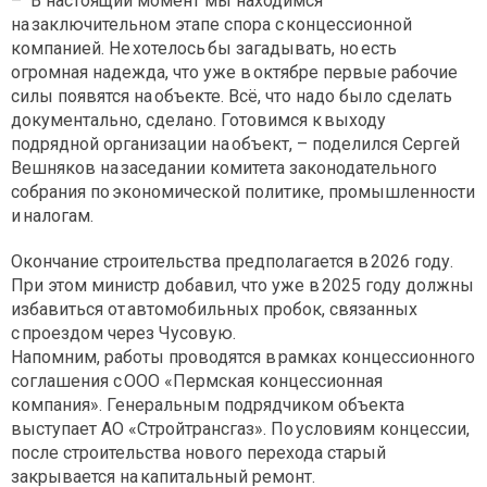
– В настоящий момент мы находимся
на заключительном этапе спора с концессионной
компанией. Не хотелось бы загадывать, но есть
огромная надежда, что уже в октябре первые рабочие
силы появятся на объекте. Всё, что надо было сделать
документально, сделано. Готовимся к выходу
подрядной организации на объект, – поделился Сергей
Вешняков на заседании комитета законодательного
собрания по экономической политике, промышленности
и налогам.
Окончание строительства предполагается в 2026 году.
При этом министр добавил, что уже в 2025 году должны
избавиться от автомобильных пробок, связанных
с проездом через Чусовую.
Напомним, работы проводятся в рамках концессионного
соглашения с ООО «Пермская концессионная
компания». Генеральным подрядчиком объекта
выступает АО «Стройтранс­газ». По условиям концессии,
после строительства нового перехода старый
закрывается на капитальный ремонт.