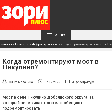
МЕНЮ
Главная
»
Новости
»
Инфраструктура
»
Когда отремонтируют мост в Ни
Когда отремонтируют мост в
Никулино?
Автор
Запись
Рубрика
Ольга Меланина
07.07.2026
Инфраструктура
записи:
опубликована:
записи:
Мост в селе Никулино Добрянского округа, за
который переживают жители, обещают
подремонтировать.