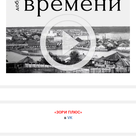
«ЗОРИ ПЛЮС»
в
VK