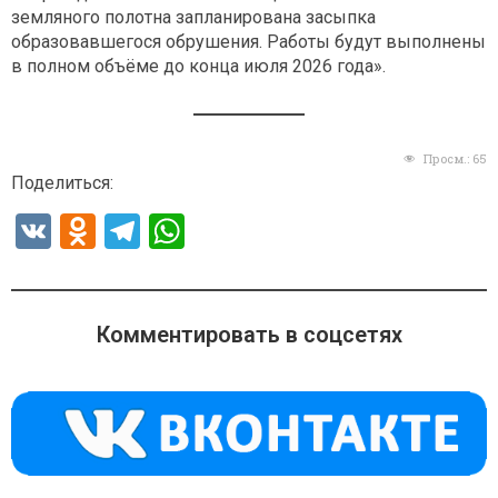
земляного полотна запланирована засыпка
образовавшегося обрушения. Работы будут выполнены
в полном объёме до конца июля 2026 года».
Просм.:
65
Поделиться:
V
O
T
W
K
d
el
h
n
e
at
o
gr
s
Комментировать в соцсетях
kl
a
A
a
m
p
ss
p
ni