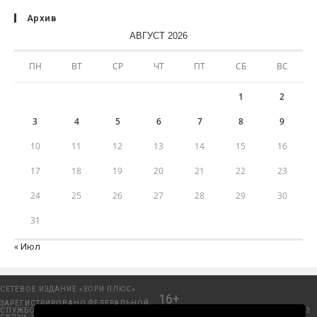
Архив
АВГУСТ 2026
ПН
ВТ
СР
ЧТ
ПТ
СБ
ВС
1
2
3
4
5
6
7
8
9
10
11
12
13
14
15
16
17
18
19
20
21
22
23
24
25
26
27
28
29
30
31
« Июл
СЕТЕВОЕ ИЗДАНИЕ «ЗОРИ ПЛЮС»
16+
ЗАРЕГИСТРИРОВАНО ФЕДЕРАЛЬНОЙ
СЛУЖБОЙ ПО НАДЗОРУ В СФЕРЕ
Добрянский городской портал. © 2006 - 2023