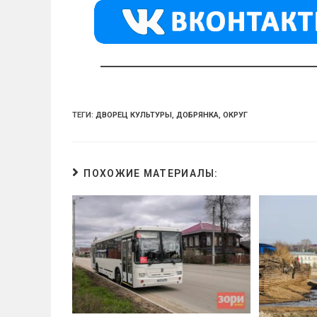
kl
a
A
a
m
p
ss
p
ni
ki
ТЕГИ:
ДВОРЕЦ КУЛЬТУРЫ
,
ДОБРЯНКА
,
ОКРУГ
ПОХОЖИЕ МАТЕРИАЛЫ: