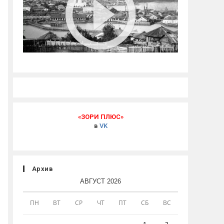
«ЗОРИ ПЛЮС»
в
VK
Архив
АВГУСТ 2026
ПН
ВТ
СР
ЧТ
ПТ
СБ
ВС