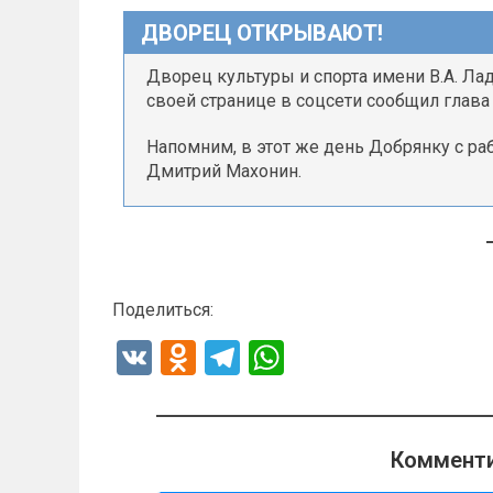
ДВОРЕЦ ОТКРЫВАЮТ!
Дворец культуры и спорта имени В.А. Лад
своей странице в соцсети сообщил глава
Напомним, в этот же день Добрянку с ра
Дмитрий Махонин.
Поделиться:
V
O
T
W
K
d
el
h
n
e
at
o
gr
s
Комменти