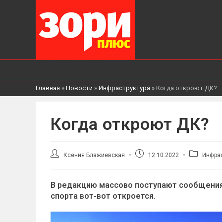
Главная
»
Новости
»
Инфраструктура
»
Когда откроют ДК?
Когда откроют ДК?
Автор
Запись
Рубрика
Ксения Блажиевская
12.10.2022
Инфрас
записи:
опубликована:
записи:
В редакцию массово поступают сообщения 
спорта вот-вот откроется.