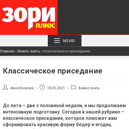
МЕНЮ
Главная
»
Важно знать
»
Классическое приседание
Классическое приседание
Автор
Запись
Рубрика
Анна Волкова
18.05.2021
Важно знать
записи:
опубликована:
записи:
До лета – две с половиной недели, и мы продолжаем
интенсивную подготовку. Сегодня в нашей рубрике –
классическое приседание, которое поможет вам
сформировать красивую форму бёдер и ягодиц.