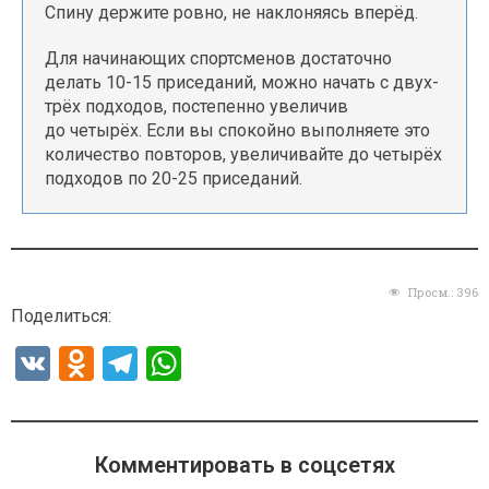
Спину держите ровно, не наклоняясь вперёд.
Для начинающих спортсменов достаточно
делать 10-15 приседаний, можно начать с двух-
трёх подходов, постепенно увеличив
до четырёх. Если вы спокойно выполняете это
количество повторов, увеличивайте до четырёх
подходов по 20-25 приседаний.
Просм.:
396
Поделиться:
V
O
T
W
K
d
el
h
n
e
at
o
gr
s
Комментировать в соцсетях