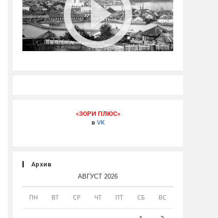
«ЗОРИ ПЛЮС»
в
VK
Архив
АВГУСТ 2026
ПН
ВТ
СР
ЧТ
ПТ
СБ
ВС