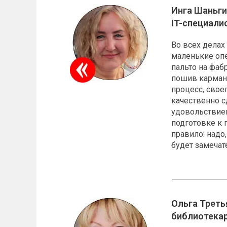
Инга Шаньги
IT-специалис
Во всех дела
маленькие опе
пальто на фаб
пошив карман
процесс, свое
качественно с
удовольствие
подготовке к 
правило: надо
будет замеча
Ольга Треть
библиотека