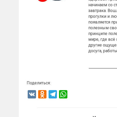
начинаем со с
завтрака. Во
прогулки и лю
появляется пр
полезным свои
принципе поле
мире, где всё
другие ощуще
досуга, работ
Поделиться:
V
O
T
W
K
d
el
h
n
e
at