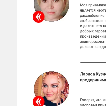
Моя привычка 
является неот
расслабление.
любознательн
и делать это 
добрых героев
произведений,
заинтересоват
делают каждог
Лариса Кузн
предпринима
Говорят, что 
здоровья прив