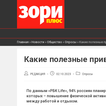
Главная
»
Новости
»
Общество
»
Опросы
»
Какие полезные 
Какие полезные при
РЕДАКЦИЯ
02.10.2023
Опросы
По данным «РБК Life», 94% россиян план
которых – повышение физической активно
между работой и отдыхом.