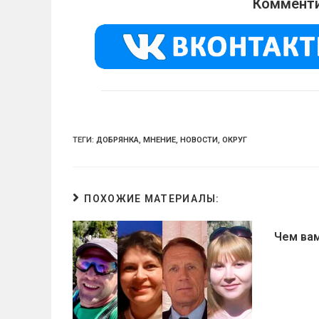
o
gr
s
Комменти
kl
a
A
a
m
p
ss
p
ni
ki
ТЕГИ:
ДОБРЯНКА
,
МНЕНИЕ
,
НОВОСТИ
,
ОКРУГ
ПОХОЖИЕ МАТЕРИАЛЫ:
Чем ва