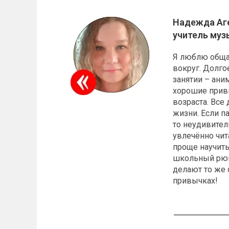
Надежда Аг
учитель муз
Я люблю общат
вокруг. Долг
занятии – ани
хорошие привы
возраста. Все
жизни. Если п
то неудивитель
увлечённо чит
проще научить
школьный рюкз
делают то же 
привычках!