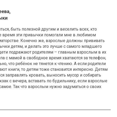
еева,
ыки
ься, быть полезной другим и веселить всех, кто
ое время эти привычки помогали мне в любимом
маторстве. Конечно же, взрослые должны прививать
чки детям, и делать это лучше с самого младшего
 дети подражают родителям – главным взрослым в их
апа с мамой в свободное время хватаются за телефон,
но, что ребёнок не тянется к чтению. А если родители
ают книги, то детям тоже становится интересно. Детям
ся заправлять кровать, выносить мусор и собирать
ак с вечера, вставать по будильнику, если взрослые
самое. Так что взрослым нужно задуматься о своих