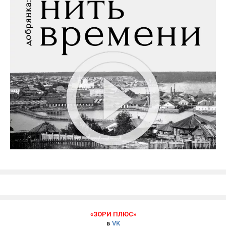
«ЗОРИ ПЛЮС»
в
VK