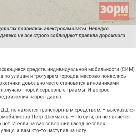
 дорогах появились электросамокаты. Нередко
 далеко не все строго соблюдают правила дорожного
асающиеся средств индивидуальной мобильности (СИМ),
да по улицам и тротуарам городов массово понеслись
мокатчики довольно часто становятся виновниками
 получают порой серьёзные травмы. И вопрос
ередвижения назрел давно.
ПДД, не является транспортным средством, – высказался
омобилистов Пётр Шкуматов. – По сути, он не является
о нет. И если на вас совершил наезд человек
улице, а вам кто-то наступил на ногу.