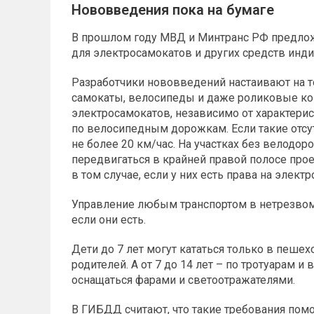
Нововведения пока на бумаге
В прошлом году МВД и Минтранс РФ предло
для электросамокатов и других средств инд
Разработчики нововведений настаивают на то
самокаты, велосипеды и даже роликовые кон
электросамокатов, независимо от характерис
по велосипедным дорожкам. Если такие отсут
не более 20 км/час. На участках без велодо
передвигаться в крайней правой полосе прое
в том случае, если у них есть права на электр
Управление любым транспортом в нетрезвом
если они есть.
Дети до 7 лет могут кататься только в пеше
родителей. А от 7 до 14 лет – по тротуарам 
оснащаться фарами и светоотражателями.
В ГИБДД считают, что такие требования помо