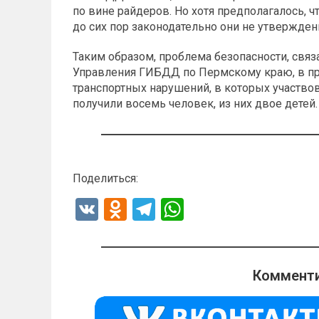
по вине райдеров. Но хотя предполагалось, ч
до сих пор законодательно они не утвержден
Таким образом, проблема безопасности, связ
Управления ГИБДД по Пермскому краю, в пр
транспортных нарушений, в которых участво
получили восемь человек, из них двое детей.
Поделиться:
V
O
T
W
K
d
el
h
n
e
at
o
gr
s
Комменти
kl
a
A