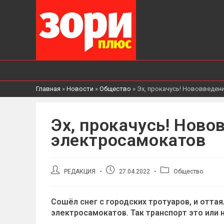
Главная
»
Новости
»
Общество
»
Эх, прокачусь! Нововведен
Эх, прокачусь! Ново
электросамокатов
Автор
Запись
Рубрика
РЕДАКЦИЯ
27.04.2022
Общество
записи:
опубликована:
записи:
Сошёл снег с городских тротуаров, и отта
электросамокатов. Так транспорт это или