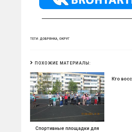
a
m
p
ss
p
ni
ki
ТЕГИ:
ДОБРЯНКА
,
ОКРУГ
ПОХОЖИЕ МАТЕРИАЛЫ:
Кто вос
Спортивные площадки для