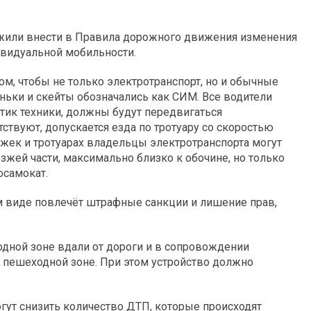
жили внести в Правила дорожного движения изменения
ивидуальной мобильности.
м, чтобы не только электротранспорт, но и обычные
ьки и скейты обозначались как СИМ. Все водители
тик техники, должны будут передвигаться
ствуют, допускается езда по тротуару со скоростью
рожек и тротуарах владельцы электротранспорта могут
зжей части, максимально близко к обочине, но только
осамокат.
 виде повлечёт штрафные санкции и лишение прав,
ходной зоне вдали от дороги и в сопровождении
и в пешеходной зоне. При этом устройство должно
гут снизить количество ДТП, которые происходят