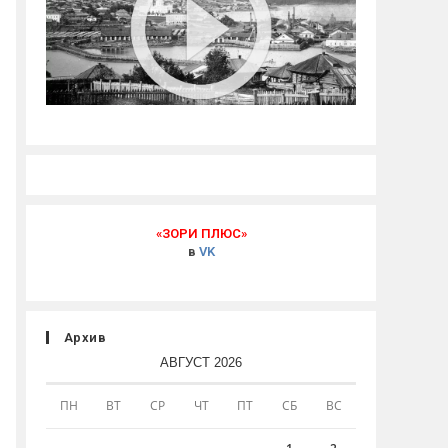
«ЗОРИ ПЛЮС»
в
VK
Архив
АВГУСТ 2026
ПН
ВТ
СР
ЧТ
ПТ
СБ
ВС