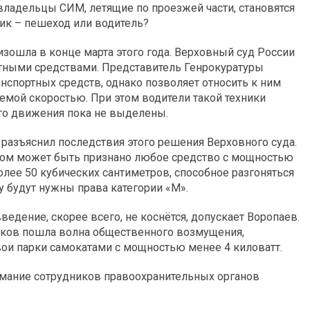
 владельцы СИМ, летящие по проезжей части, становятся
ик – пешеход или водитель?
зошла в конце марта этого года. Верховный суд России
ртными средствами. Представитель Генрокуратуры
ранспортных средств, однако позволяет относить к ним
емой скоростью. При этом водители такой техники
го движения пока не выделены.
 разъяснил последствия этого решения Верховного суда.
твом может быть признано любое средство с мощностью
лее 50 кубических сантиметров, способное разгоняться
у будут нужны права категории «М».
едение, скорее всего, не коснётся, допускает Воропаев.
иков пошла волна общественного возмущения,
ои парки самокатами с мощностью менее 4 киловатт.
нимание сотрудников правоохранительных органов