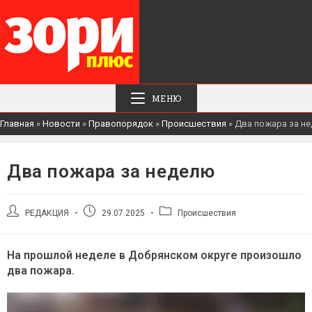
МЕНЮ
Главная
»
Новости
»
Правопорядок
»
Происшествия
»
Два пожара за н
Два пожара за неделю
Автор
Запись
Рубрика
РЕДАКЦИЯ
29.07.2025
Происшествия
записи:
опубликована:
записи:
На прошлой неделе в Добрянском округе произошло
два пожара.