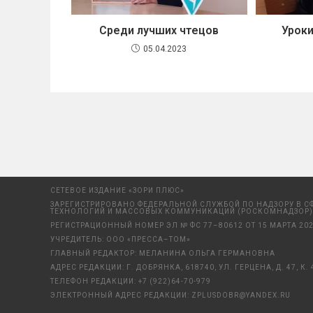
Среди лучших чтецов
Уроки
05.04.2023
СЕТЕВОЕ ИЗДАНИЕ «ЗОРИ ПЛЮС»
ЗАРЕГИСТРИРОВАНО ФЕДЕРАЛЬНОЙ СЛУЖБОЙ ПО НАДЗОРУ В С
ТЕХНОЛОГИЙ И МАССОВЫХ КОММУНИКАЦИЙ (РОСКОМНАДЗОР)
РЕГИСТРАЦИОННЫЙ НОМЕР ЭЛ № ФС 77–80612 ОТ 15 МАРТА 202
УЧРЕДИТЕЛЬ: ООО «ПРЕССА–ТОМ»
ГЛАВНЫЙ РЕДАКТОР: МЕЛАНИНА ОЛЬГА ГЕРМАНОВНА
АДРЕС РЕДАКЦИИ: Г. ДОБРЯНКА, 618740, УЛ. ГЕРЦЕНА, Д. 47, К. 
ТЕЛЕФОН РЕДАКЦИИ:
+7 (922)64-70-979
ЭЛЕКТРОННЫЙ АДРЕС РЕДАКЦИИ:
ZPLUSDOBR@YANDEX.RU