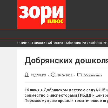
Главная
»
Новости
»
Общество
»
Образование
»
Добрянских 
Добрянских дошколя
Автор
Запись
Рубрика
РЕДАКЦИЯ
20.06.2023
Образование
записи:
опубликована:
записи:
16 июня в Добрянском детском саду № 15
совместно с инспекторами ГИБДД и центр
Пермскому краю провели тематическое игр