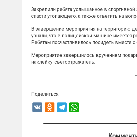
Закрепили ребята услышанное в спортивной 
спасти утопающего, а также ответить на во
В завершение мероприятия на территорию де
узнали, что в полицейской машине имеется р
Ребятам посчастливилось посидеть вместе с
Мероприятие завершилось вручением подар
наклейку-светоотражатель.
Поделиться:
V
O
T
W
K
d
el
h
n
e
at
o
gr
s
Комменти