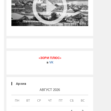
«ЗОРИ ПЛЮС»
в
VK
Архив
АВГУСТ 2026
ПН
ВТ
СР
ЧТ
ПТ
СБ
ВС