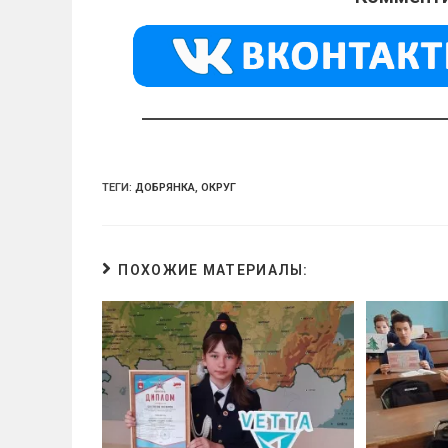
kl
a
A
a
m
p
ss
p
ni
ki
ТЕГИ:
ДОБРЯНКА
,
ОКРУГ
ПОХОЖИЕ МАТЕРИАЛЫ: