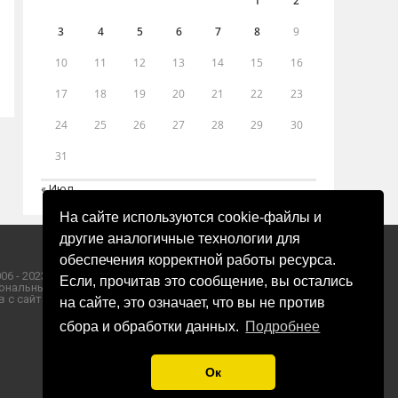
1
2
3
4
5
6
7
8
9
10
11
12
13
14
15
16
17
18
19
20
21
22
23
24
25
26
27
28
29
30
31
« Июл
На сайте используются cookie-файлы и
другие аналогичные технологии для
обеспечения корректной работы ресурса.
06 - 2023 ООО «Пресса-Том».
Если, прочитав это сообщение, вы остались
ональных данных ООО «Пресса-Том».
 с сайта «ЗОРИ ПЛЮС».
на сайте, это означает, что вы не против
сбора и обработки данных.
Подробнее
Ок