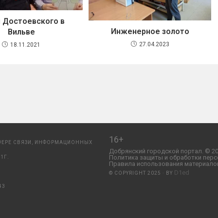
 Достоевского в
Инженерное золото
Вильве
27.04.2023
18.11.2021
16+
ФЕРЕ СВЯЗИ, ИНФОРМАЦИОННЫХ
Добрянский городской портал. © 20
Политика защиты и обработки перс
1Г.
Правила использования материалов
D1ed
© COPYRIGHT 2025 · BY
43