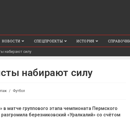
НОВОСТИ
СПЕЦПРОЕКТЫ
ИСТОРИЯ
СПРАВОЧН
ты набирают силу
сты набирают силу
ртаж
/
Футбол
 в матче группового этапа чемпионата Пермского
 разгромила березниковский «Уралкалий» со счётом