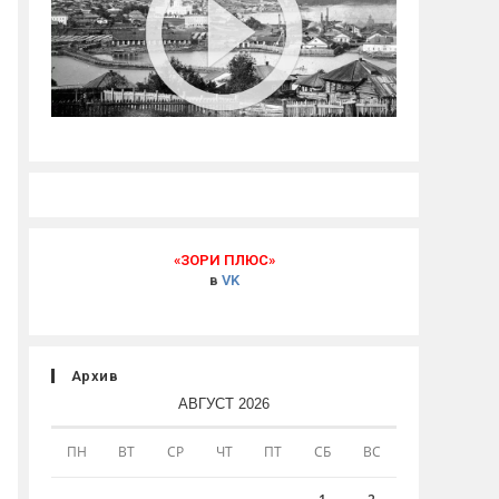
«ЗОРИ ПЛЮС»
в
VK
Архив
АВГУСТ 2026
ПН
ВТ
СР
ЧТ
ПТ
СБ
ВС