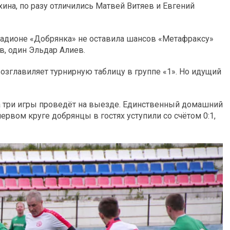
ина, по разу отличились Матвей Витяев и Евгений
тадионе «Добрянка» не оставила шансов «Метафраксу»
ев, один Эльдар Алиев.
возглавиляет турнирную таблицу в группе «1». Но идущий
а три игры проведёт на выезде. Единственный домашний
ервом круге добрянцы в гостях уступили со счётом 0:1,