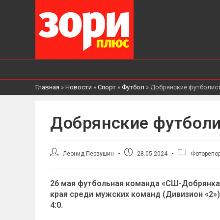
Главная
»
Новости
»
Спорт
»
Футбол
»
Добрянские футболис
Добрянские футболи
Автор
Запись
Рубрика
Леонид Первушин
28.05.2024
Фоторепо
записи:
опубликована:
записи:
26 мая футбольная команда «СШ-Добрянка»
края среди мужских команд (Дивизион «2»)
4:0.