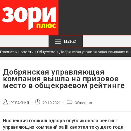
МЕНЮ
Главная
»
Новости
»
Общество
»
Добрянская управляющая компания вы
Добрянская управляющая
компания вышла на призовое
место в общекраевом рейтинге
Автор
Запись
Рубрика
РЕДАКЦИЯ
29.10.2021
Общество
записи:
опубликована:
записи:
Инспекция госжилнадзора опубликовала рейтинг
управляющих компаний за III квартал текущего года.