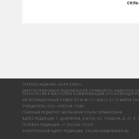
сель
СЕТЕВОЕ ИЗДАНИЕ «ЗОРИ ПЛЮС»
ЗАРЕГИСТРИРОВАНО ФЕДЕРАЛЬНОЙ СЛУЖБОЙ ПО НАДЗОРУ В С
ТЕХНОЛОГИЙ И МАССОВЫХ КОММУНИКАЦИЙ (РОСКОМНАДЗОР)
РЕГИСТРАЦИОННЫЙ НОМЕР ЭЛ № ФС 77–80612 ОТ 15 МАРТА 202
УЧРЕДИТЕЛЬ: ООО «ПРЕССА–ТОМ»
ГЛАВНЫЙ РЕДАКТОР: МЕЛАНИНА ОЛЬГА ГЕРМАНОВНА
АДРЕС РЕДАКЦИИ: Г. ДОБРЯНКА, 618740, УЛ. ГЕРЦЕНА, Д. 47, К. 
ТЕЛЕФОН РЕДАКЦИИ:
+7 (922)64-70-979
ЭЛЕКТРОННЫЙ АДРЕС РЕДАКЦИИ:
ZPLUSDOBR@YANDEX.RU