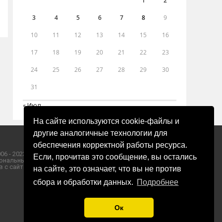
1
2
3
4
5
6
7
8
9
10
11
12
13
14
15
16
17
18
19
20
21
22
23
24
25
26
27
28
29
30
31
« Июл
На сайте используются cookie-файлы и
другие аналогичные технологии для
обеспечения корректной работы ресурса.
06 - 2023 ООО «Пресса-Том».
Если, прочитав это сообщение, вы остались
ональных данных ООО «Пресса-Том».
 с сайта «ЗОРИ ПЛЮС».
на сайте, это означает, что вы не против
сбора и обработки данных.
Подробнее
Ок