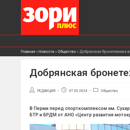
Главная
»
Новости
»
Общество
»
Добрянская бронетехника 
Добрянская бронете
Автор
Запись
Рубрика
РЕДАКЦИЯ
07.05.2024
Общество
записи:
опубликована:
записи:
В Перми перед спорткомплексом им. Сухар
БТР и БРДМ от АНО «Центр развития моток