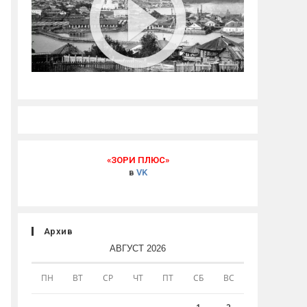
«ЗОРИ ПЛЮС»
в
VK
Архив
АВГУСТ 2026
ПН
ВТ
СР
ЧТ
ПТ
СБ
ВС