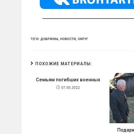
a
m
p
ss
p
ni
ki
ТЕГИ:
ДОБРЯНКА
,
НОВОСТИ
,
ОКРУГ
ПОХОЖИЕ МАТЕРИАЛЫ:
Семьям погибших военных
07.05.2022
Подарк