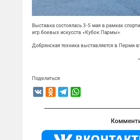
Выставка состоялась 3-5 мая в рамках спорт
игр боевых искусств «Кубок Пармы».
Добрянская техника выставляется в Перми вт
Поделиться:
V
O
T
W
K
d
el
h
n
e
at
o
gr
s
Комменти
kl
a
A