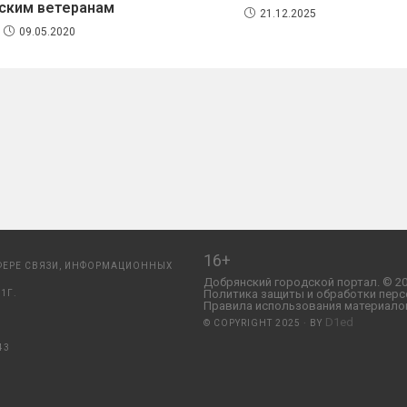
ским ветеранам
21.12.2025
09.05.2020
16+
ФЕРЕ СВЯЗИ, ИНФОРМАЦИОННЫХ
Добрянский городской портал. © 20
Политика защиты и обработки перс
1Г.
Правила использования материалов
D1ed
© COPYRIGHT 2025 · BY
43