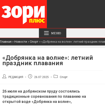
МЕНЮ
Главная
»
Новости
»
Спорт
»
«Добрянка на волне»: летний праздник пла
«Добрянка на волне»: летний
праздник плавания
Автор
Запись
Рубрика
РЕДАКЦИЯ
26.07.2025
Спорт
записи:
опубликована:
записи:
26 июля на добрянском пруду состоялись
традиционные соревнования по плаванию на
открытой воде «Добрянка на волне»,