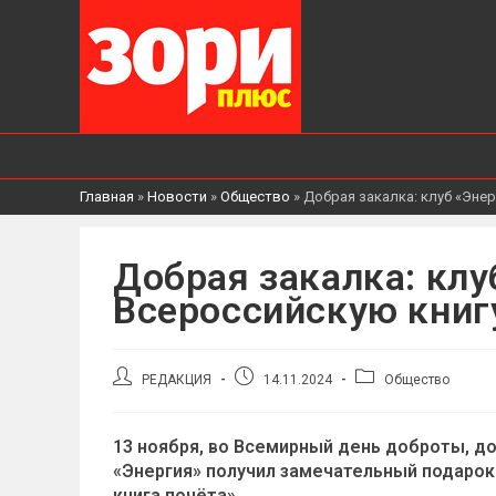
Главная
»
Новости
»
Общество
»
Добрая закалка: клуб «Энер
Добрая закалка: клу
Всероссийскую книг
Автор
Запись
Рубрика
РЕДАКЦИЯ
14.11.2024
Общество
записи:
опубликована:
записи:
13 ноября, во Всемирный день доброты, до
«Энергия» получил замечательный подарок
книга почёта».