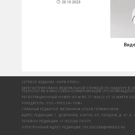
20.10.2023
Вид
СЕТЕВОЕ ИЗДАНИЕ «ЗОРИ ПЛЮС»
ЗАРЕГИСТРИРОВАНО ФЕДЕРАЛЬНОЙ СЛУЖБОЙ ПО НАДЗОРУ В С
ТЕХНОЛОГИЙ И МАССОВЫХ КОММУНИКАЦИЙ (РОСКОМНАДЗОР)
РЕГИСТРАЦИОННЫЙ НОМЕР ЭЛ № ФС 77–80612 ОТ 15 МАРТА 202
УЧРЕДИТЕЛЬ: ООО «ПРЕССА–ТОМ»
ГЛАВНЫЙ РЕДАКТОР: МЕЛАНИНА ОЛЬГА ГЕРМАНОВНА
АДРЕС РЕДАКЦИИ: Г. ДОБРЯНКА, 618740, УЛ. ГЕРЦЕНА, Д. 47, К. 
ТЕЛЕФОН РЕДАКЦИИ:
+7 (922)64-70-979
ЭЛЕКТРОННЫЙ АДРЕС РЕДАКЦИИ:
ZPLUSDOBR@YANDEX.RU