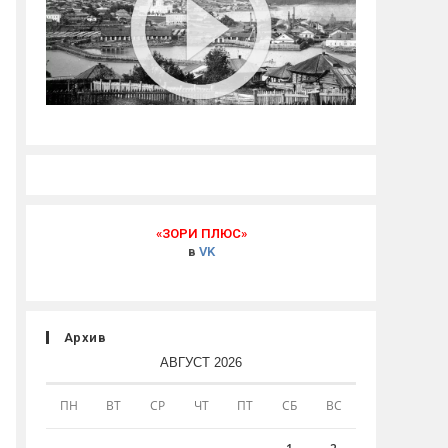
«ЗОРИ ПЛЮС»
в
VK
Архив
АВГУСТ 2026
ПН
ВТ
СР
ЧТ
ПТ
СБ
ВС