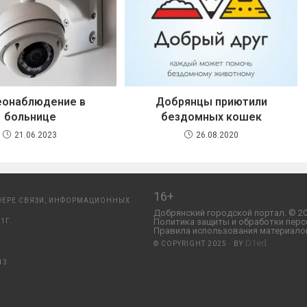
еонаблюдение в
Добрянцы приютили
больнице
бездомных кошек
21.06.2023
26.08.2020
16+
ФЕРЕ СВЯЗИ, ИНФОРМАЦИОННЫХ
Добрянский городской портал. © 20
Политика защиты и обработки перс
1Г.
Правила использования материалов
D1ed
© COPYRIGHT 2025 · BY
43