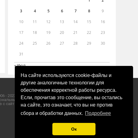
1
2
3
4
5
6
7
8
9
10
11
12
13
14
15
16
17
18
19
20
21
22
23
24
25
26
27
28
29
30
31
« Июл
На сайте используются cookie-файлы и
другие аналогичные технологии для
обеспечения корректной работы ресурса.
06 - 2023 ООО «Пресса-Том».
Если, прочитав это сообщение, вы остались
ональных данных ООО «Пресса-Том».
 с сайта «ЗОРИ ПЛЮС».
на сайте, это означает, что вы не против
сбора и обработки данных.
Подробнее
Ок