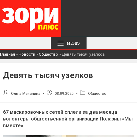
МЕНЮ
Главная
»
Новости
»
Общество
»
Девять тысяч узелков
Девять тысяч узелков
Автор
Запись
Рубрика
Ольга Меланина
08.09.2025
Общество
записи:
опубликована:
записи:
67 маскировочных сетей сплели за два месяца
волонтёры общественной организации Полазны «Мы
вместе».