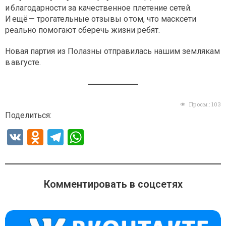
и благодарности за качественное плетение сетей.
И ещё — трогательные отзывы о том, что масксети
реально помогают сберечь жизни ребят.
Новая партия из Полазны отправилась нашим землякам
в августе.
Просм.:
103
Поделиться:
V
O
T
W
K
d
el
h
n
e
at
o
gr
s
Комментировать в соцсетях
kl
a
A
a
m
p