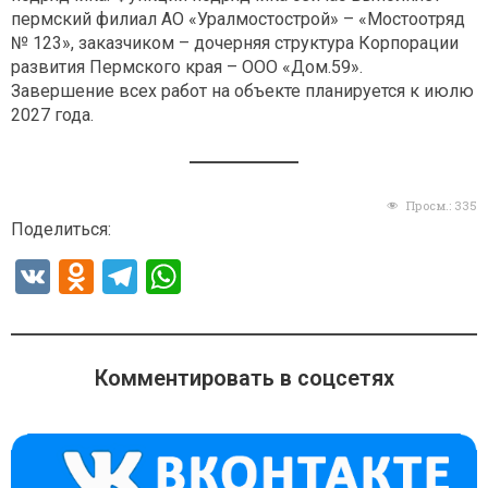
пермский филиал АО «Уралмостострой» – «Мостоотряд
№ 123», заказчиком – дочерняя структура Корпорации
развития Пермского края – ООО «Дом.59».
Завершение всех работ на объекте планируется к июлю
2027 года.
Просм.:
335
Поделиться:
V
O
T
W
K
d
el
h
n
e
at
o
gr
s
Комментировать в соцсетях
kl
a
A
a
m
p
ss
p