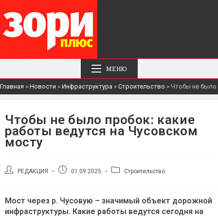
МЕНЮ
Главная
»
Новости
»
Инфраструктура
»
Строительство
»
Чтобы не было 
Чтобы не было пробок: какие
работы ведутся на Чусовском
мосту
Автор
Запись
Рубрика
РЕДАКЦИЯ
01.09.2025
Строительство
записи:
опубликована:
записи:
Мост через р. Чусовую – значимый объект дорожной
инфраструктуры. Какие работы ведутся сегодня на