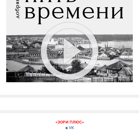
«ЗОРИ ПЛЮС»
в
VK