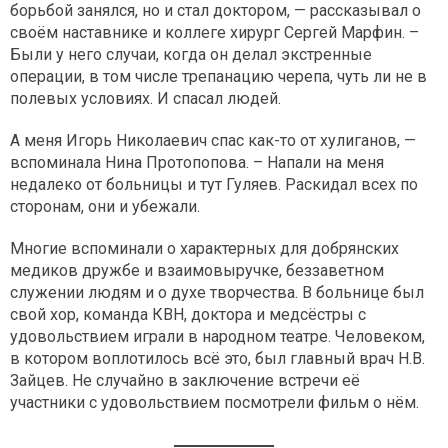
борьбой занялся, но и стал доктором, — рассказывал о
своём наставнике и коллеге хирург Сергей Марфин. –
Были у него случаи, когда он делал экстренные
операции, в том числе трепанацию черепа, чуть ли не в
полевых условиях. И спасал людей.
А меня Игорь Николаевич спас как-то от хулиганов, —
вспоминала Нина Протопопова. – Напали на меня
недалеко от больницы и тут Гуляев. Раскидал всех по
сторонам, они и убежали.
Многие вспоминали о характерных для добрянских
медиков дружбе и взаимовыручке, беззаветном
служении людям и о духе творчества. В больнице был
свой хор, команда КВН, доктора и медсёстры с
удовольствием играли в народном театре. Человеком,
в котором воплотилось всё это, был главный врач Н.В.
Зайцев. Не случайно в заключение встречи её
участники с удовольствием посмотрели фильм о нём.