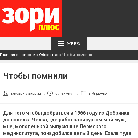
МЕНЮ
Главная
»
Новости
»
Общество
»
Чтобы помнили
Чтобы помнили
Автор
Запись
Рубрика
Михаил Калинин
24.02.2025
Общество
записи:
опубликована:
записи:
Для того чтобы добраться в 1966 году из Добрянки
до посёлка Челва, где работал хирургом мой муж,
мне, молоденькой выпускнице Пермского
мединститута, понадобился целый день. Ехала туда