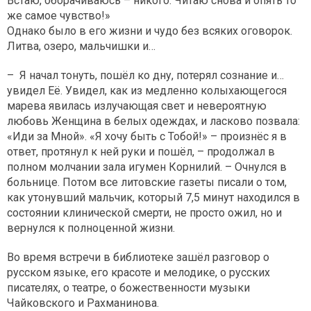
Встаю, оборачиваюсь – никого. Читаю снова и опять то
же самое чувство!»
Однако было в его жизни и чудо без всяких оговорок.
Литва, озеро, мальчишки и…
– Я начал тонуть, пошёл ко дну, потерял сознание и…
увидел Её. Увидел, как из медленно колыхающегося
марева явилась излучающая свет и невероятную
любовь Женщина в белых одеждах, и ласково позвала:
«Иди за Мной». «Я хочу быть с Тобой!» – произнёс я в
ответ, протянул к ней руки и пошёл, – продолжал в
полном молчании зала игумен Корнилий. – Очнулся в
больнице. Потом все литовские газеты писали о том,
как утонувший мальчик, который 7,5 минут находился в
состоянии клинической смерти, не просто ожил, но и
вернулся к полноценной жизни.
Во время встречи в библиотеке зашёл разговор о
русском языке, его красоте и мелодике, о русских
писателях, о театре, о божественности музыки
Чайковского и Рахманинова.