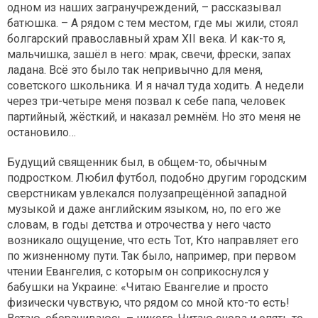
одном из наших загранучреждений, – рассказывал
батюшка. – А рядом с тем местом, где мы жили, стоял
болгарский православный храм XII века. И как-то я,
мальчишка, зашёл в него: мрак, свечи, фрески, запах
ладана. Всё это было так непривычно для меня,
советского школьника. И я начал туда ходить. А недели
через три-четыре меня позвал к себе папа, человек
партийный, жёсткий, и наказал ремнём. Но это меня не
остановило…
Будущий священник был, в общем-то, обычным
подростком. Любил футбол, подобно другим городским
сверстникам увлекался полузапрещённой западной
музыкой и даже английским языком, но, по его же
словам, в годы детства и отрочества у него часто
возникало ощущение, что есть Тот, Кто направляет его
по жизненному пути. Так было, например, при первом
чтении Евангелия, с которым он соприкоснулся у
бабушки на Украине: «Читаю Евангелие и просто
физически чувствую, что рядом со мной кто-то есть!