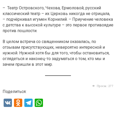
– Театр Островского, Чехова, Ермоловой, русский
классический театр – их Церковь никогда не отрицала,
– подчёркивал игумен Корнилий. – Приучение человека
с детства к высокой культуре – это первое противоядие
против пошлости.
В целом встреча со священником оказалась, по
отзывам присутствующих, невероятно интересной и
нужной. Нужной хотя бы для того, чтобы остановиться,
оглядеться и наконец-то задуматься о том, кто мы и
зачем пришли в этот мир.
Просм.:
277
Поделиться:
V
O
T
W
K
d
el
h