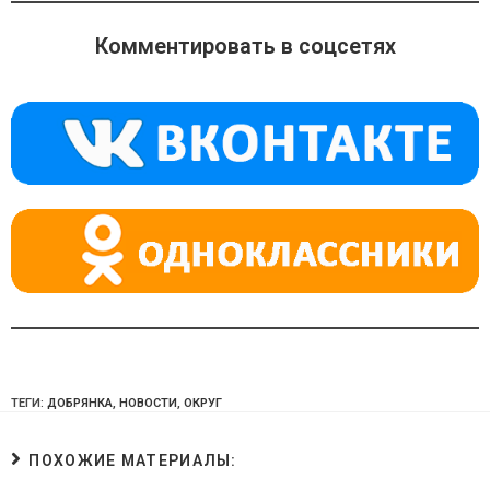
n
e
at
o
gr
s
Комментировать в соцсетях
kl
a
A
a
m
p
ss
p
ni
ki
ТЕГИ:
ДОБРЯНКА
,
НОВОСТИ
,
ОКРУГ
ПОХОЖИЕ МАТЕРИАЛЫ: