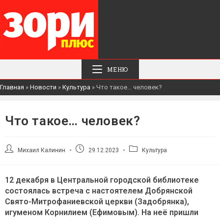
МЕНЮ
Главная
»
Новости
»
Культура
»
Что такое… человек?
Что такое… человек?
Автор
Запись
Рубрика
Михаил Калинин
29.12.2023
Культура
записи:
опубликована:
записи:
12 декабря в Центральной городской библиотеке
состоялась встреча с настоятелем Добрянской
Свято-Митрофаниевской церкви (Задобрянка),
игуменом Корнилием (Ефимовым). На неё пришли