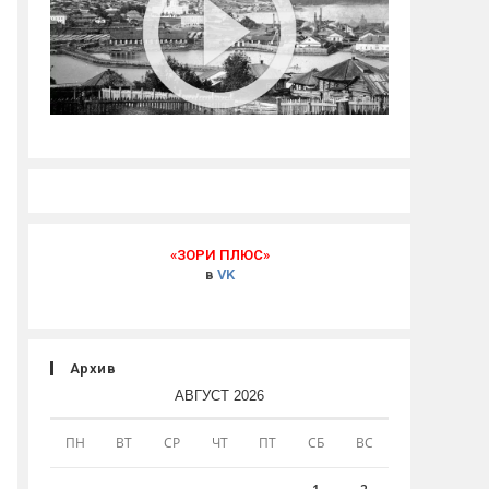
«ЗОРИ ПЛЮС»
в
VK
Архив
АВГУСТ 2026
ПН
ВТ
СР
ЧТ
ПТ
СБ
ВС