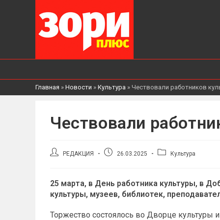
Главная
»
Новости
»
Культура
»
Чествовали работников кул
Чествовали работни
Автор
Запись
Рубрика
РЕДАКЦИЯ
26.03.2025
Культура
записи:
опубликована:
записи:
25 марта, в День работника культуры, в 
культуры, музеев, библиотек, преподавате
Торжество состоялось во Дворце культуры и с