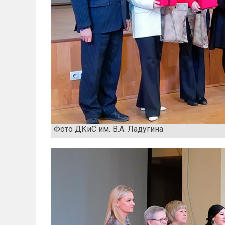
Фото ДКиС им. В.А. Ладугина