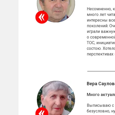
Несомненно, к
много лет чи
интересны все
поколений. Оч
играли важную
о современной
ТОС, инициати
состою. Хотел
перспективах 
Вера Саулов
Много актуал
Выписываю с п
безусловно, н