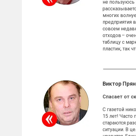
не пользуюсь 
рассказываетс
многих волну
предприятия в
совсем недавн
отходов – оче
таблицу с мар
пластик, так ч
Виктор Пря
Спасает от с
С газетой ник
15 лет! Част
стараются раз
ситуации. В ц