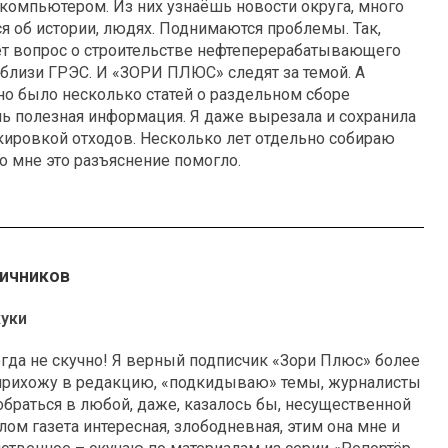
компьютером. Из них узнаёшь новости округа, много
я об истории, людях. Поднимаются проблемы. Так,
ет вопрос о строительстве нефтеперерабатывающего
близи ГРЭС. И «ЗОРИ ПЛЮС» следят за темой. А
о было несколько статей о раздельном сборе
нь полезная информация. Я даже вырезала и сохранила
кировкой отходов. Несколько лет отдельно собираю
то мне это разъяснение помогло.
ничников
куки
огда не скучно! Я верный подписчик «Зори Плюс» более
о прихожу в редакцию, «подкидываю» темы, журналисты
обраться в любой, даже, казалось бы, несущественной
елом газета интересная, злободневная, этим она мне и