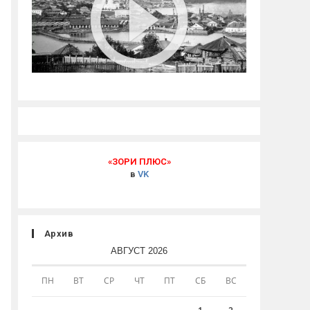
«ЗОРИ ПЛЮС»
в
VK
Архив
АВГУСТ 2026
ПН
ВТ
СР
ЧТ
ПТ
СБ
ВС