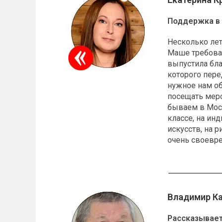
Поддержка в 
Несколько лет
Маше требовал
выпустила бла
которого пере
нужное нам об
посещать меро
бываем в Моск
классе, на ин
искусств, на 
очень своевр
Владимир К
Рассказывает