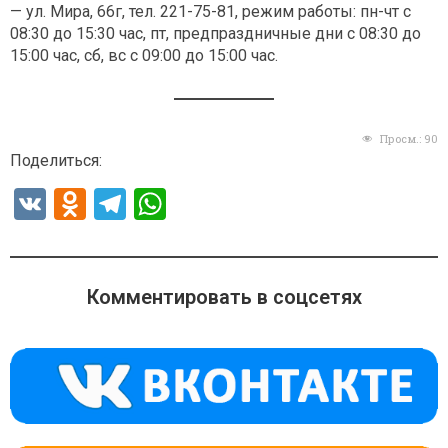
— ул. Мира, 66г, тел. 221-75-81, режим работы: пн-чт с
08:30 до 15:30 час, пт, предпраздничные дни с 08:30 до
15:00 час, сб, вс с 09:00 до 15:00 час.
Просм.:
90
Поделиться:
V
O
T
W
K
d
el
h
n
e
at
o
gr
s
Комментировать в соцсетях
kl
a
A
a
m
p
ss
p
ni