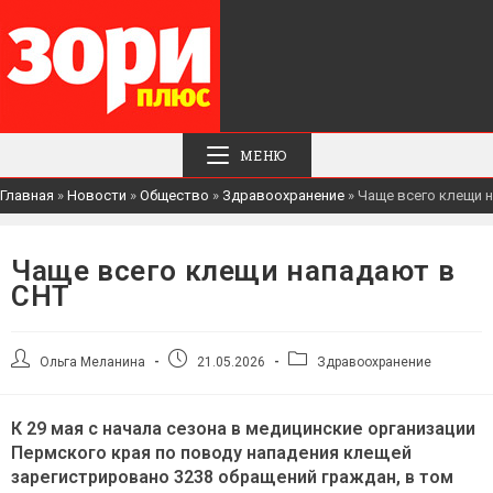
МЕНЮ
Главная
»
Новости
»
Общество
»
Здравоохранение
»
Чаще всего клещи 
Чаще всего клещи нападают в
СНТ
Автор
Запись
Рубрика
Ольга Меланина
21.05.2026
Здравоохранение
записи:
опубликована:
записи:
К 29 мая с начала сезона в медицинские организации
Пермского края по поводу нападения клещей
зарегистрировано 3238 обращений граждан, в том