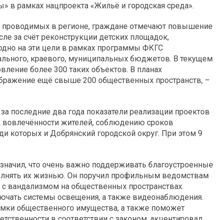
 в рамках нацпроекта «Жильё и городская среда».
, проводимых в регионе, граждане отмечают повышение
сле за счёт реконструкции детских площадок,
одно на эти цели в рамках программы ФКГС
рального, краевого, муниципальных бюджетов. В текущем
овление более 300 таких объектов. В планах
еображение ещё свыше 200 общественных пространств, –
за последние два года показатели реализации проектов
, вовлечённости жителей, соблюдению сроков
ди которых и Добрянский городской округ. При этом 9
значил, что очень важно поддерживать благоустроенные
полнять их жизнью. Он поручил профильным ведомствам
е с вандализмом на общественных пространствах.
ючать системы освещения, а также видеонаблюдения.
омки общественного имущества, а также поможет
етственности в соответствии с законом, акцентировал