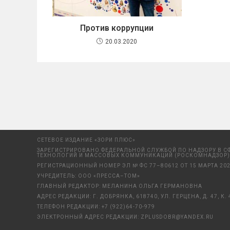
Против коррупции
20.03.2020
СЕТЕВОЕ ИЗДАНИЕ «ЗОРИ ПЛЮС»
ЗАРЕГИСТРИРОВАНО ФЕДЕРАЛЬНОЙ СЛУЖБОЙ ПО НАДЗОРУ В С
ТЕХНОЛОГИЙ И МАССОВЫХ КОММУНИКАЦИЙ (РОСКОМНАДЗОР)
РЕГИСТРАЦИОННЫЙ НОМЕР ЭЛ № ФС 77–80612 ОТ 15 МАРТА 202
УЧРЕДИТЕЛЬ: ООО «ПРЕССА–ТОМ»
ГЛАВНЫЙ РЕДАКТОР: МЕЛАНИНА ОЛЬГА ГЕРМАНОВНА
АДРЕС РЕДАКЦИИ: Г. ДОБРЯНКА, 618740, УЛ. ГЕРЦЕНА, Д. 47, К. 
ТЕЛЕФОН РЕДАКЦИИ:
+7 (922)64-70-979
ЭЛЕКТРОННЫЙ АДРЕС РЕДАКЦИИ:
ZPLUSDOBR@YANDEX.RU