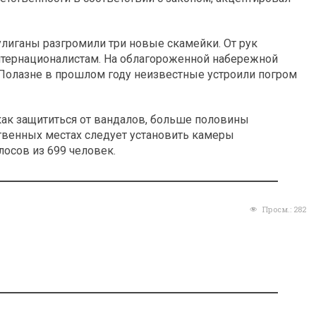
улиганы разгромили три новые скамейки. От рук
нтернационалистам. На облагороженной набережной
 Полазне в прошлом году неизвестные устроили погром
ак защититься от вандалов, больше половины
ственных местах следует установить камеры
лосов из 699 человек.
Просм.:
282