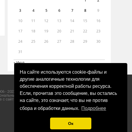
1
2
3
4
5
6
7
8
9
10
11
12
13
14
15
16
17
18
19
20
21
22
23
24
25
26
27
28
29
30
31
« Июл
На сайте используются cookie-файлы и
другие аналогичные технологии для
обеспечения корректной работы ресурса.
06 - 2023 ООО «Пресса-Том».
Если, прочитав это сообщение, вы остались
ональных данных ООО «Пресса-Том».
 с сайта «ЗОРИ ПЛЮС».
на сайте, это означает, что вы не против
сбора и обработки данных.
Подробнее
Ок