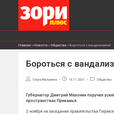
Главная
»
Новости
»
Общество
»
Бороться с вандализмом!
Бороться с вандали
Автор
Запись
Рубрика
Ольга Меланина
16.11.2021
Общество
записи:
опубликована:
записи:
Губернатор Дмитрий Махонин поручил уси
пространствах Прикамья.
2 ноября на заседании правительства Пермск