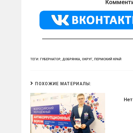
o
gr
s
Комменти
kl
a
A
a
m
p
ss
p
ni
ki
ТЕГИ:
ГУБЕРНАТОР
,
ДОБРЯНКА
,
ОКРУГ
,
ПЕРМСКИЙ КРАЙ
ПОХОЖИЕ МАТЕРИАЛЫ:
Нет