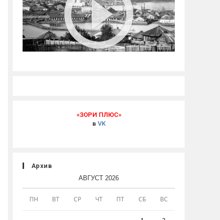
«ЗОРИ ПЛЮС»
в
VK
Архив
АВГУСТ 2026
ПН
ВТ
СР
ЧТ
ПТ
СБ
ВС