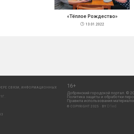
«Тёплое Рождество»
13.01.2022
16+
ФЕРЕ СВЯЗИ, ИНФОРМАЦИОННЫХ
Добрянский городской портал. © 20
Политика защиты и обработки перс
1Г.
Правила использования материалов
D1ed
© COPYRIGHT 2025 · BY
43