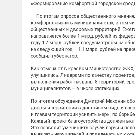
«Формирование комфортной городской среды»
– По итогам опросов общественного мнения
комфорта жизни в муниципалитетах, в том чи
общественных и дворовых территорий. Ежег
направляется более 1 млрд. рублей из феде
году 1,2 млрд. рублей предусмотрены на обн
на следующий год – 1,1 млрд. рублей на пр
сообщил губернатор.
Как отмечают в краевом Министерстве ЖКХ, 
улучшились. Лидерами по качеству проектов
выполнения работ названы 8 территорий, сре
муниципалитетов – в числе отстающих.
По итогам обсуждения Дмитрий Махонин обо
дворы и территории в достойном виде и на
и главам территорий усилить меры по борьб
Каждый проект благоустройства должен вкл
Это позволит уменьшить случаи порчи и пол
выявлять нарушителей и привлекать их к отв