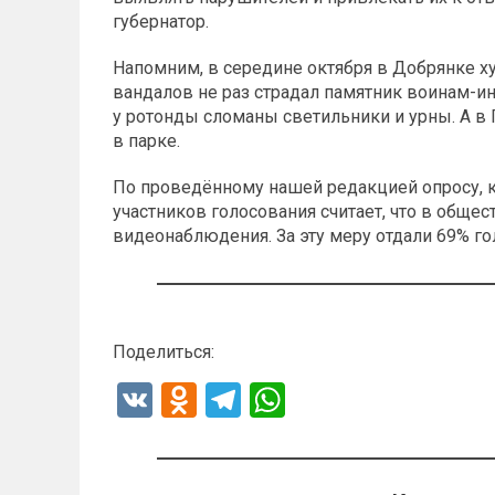
губернатор.
Напомним, в середине октября в Добрянке х
вандалов не раз страдал памятник воинам-и
у ротонды сломаны светильники и урны. А в
в парке.
По проведённому нашей редакцией опросу, к
участников голосования считает, что в обще
видеонаблюдения. За эту меру отдали 69% го
Поделиться:
V
O
T
W
K
d
el
h
n
e
at