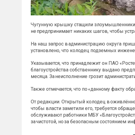
Чугунную крышку стащили злоумышленники б
не предпринимает никаких шагов, чтобы устр
На наш запрос в администрацию округа приш
установлено, что колодец подземных инжене
Указывается, что принадлежит он ПАО «Росте
благоустройства собственнику выдано предпи
месяца. За неисполнение грозит администра
Также отмечается, что по «данному факту об
От редакции. Открытый колодец в оживлённом 
чтобы власти заметили его, требуется обра
обслуживают работники МБУ «Благоустройст
за чистотой, но за безопасным состоянием ин