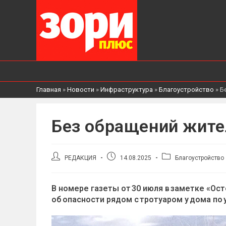
Главная
»
Новости
»
Инфраструктура
»
Благоустройство
»
Б
Без обращений жите
Автор
Запись
Рубрика
РЕДАКЦИЯ
14.08.2025
Благоустройство
записи:
опубликована:
записи:
В номере газеты от 30 июля в заметке «О
об опасности рядом с тротуаром у дома по у