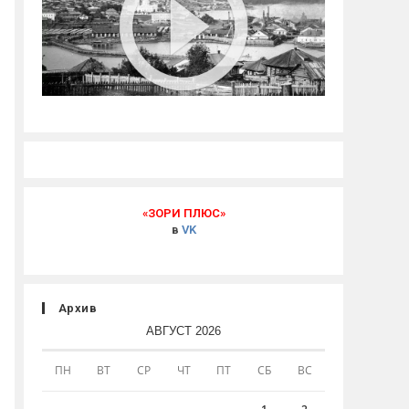
«ЗОРИ ПЛЮС»
в
VK
Архив
АВГУСТ 2026
ПН
ВТ
СР
ЧТ
ПТ
СБ
ВС