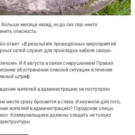
ольше месяца назад, но до сих пор никто
анить опасность.
ёл ответ: «В результате проведённых мероприятий
рных сетей служит для прокладки кабеля связи».
леком». И 4 августа в связи с нарушением Правил
сание об устранении опасной ситуации в течение
тивный штраф.
ращения жителей в администрацию не поступали».
месте сразу бросается в глаза. И неужели для того,
щение жителей в администрацию? Городские улицы
во». Коммунальщики должны следить не только
фраструктуры.