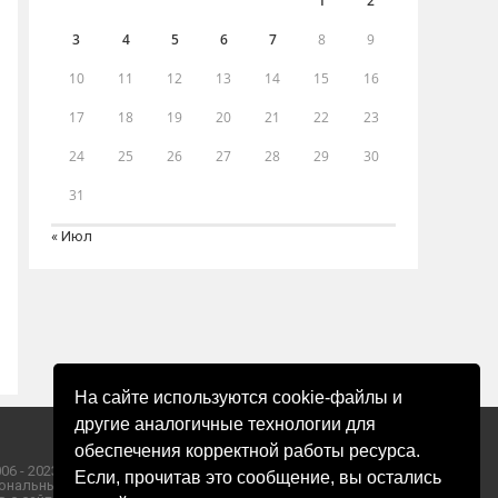
1
2
3
4
5
6
7
8
9
10
11
12
13
14
15
16
17
18
19
20
21
22
23
24
25
26
27
28
29
30
31
« Июл
На сайте используются cookie-файлы и
другие аналогичные технологии для
обеспечения корректной работы ресурса.
06 - 2023 ООО «Пресса-Том».
Если, прочитав это сообщение, вы остались
ональных данных ООО «Пресса-Том».